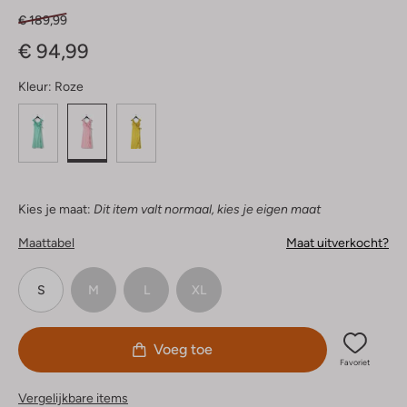
€ 189,99
€ 94,99
Kleur:
Roze
Kies je maat:
Dit item valt normaal, kies je eigen maat
Maattabel
Maat uitverkocht?
S
M
L
XL
Voeg toe
Favoriet
Vergelijkbare items