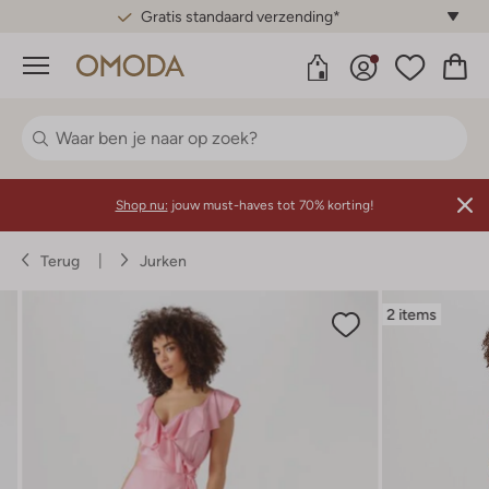
Gratis standaard verzending*
Menu
Shop nu:
jouw must-haves tot 70% korting!
Terug
Jurken
2 items