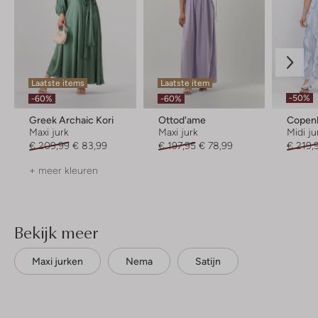
Laatste items
Laatste item
-50%
-60%
-60%
Greek Archaic Kori
Ottod'ame
Copen
Maxi jurk
Maxi jurk
Midi ju
€ 209,99
€ 83,99
€ 197,95
€ 78,99
€ 219,
+ meer kleuren
Bekijk meer
Maxi jurken
Nema
Satijn