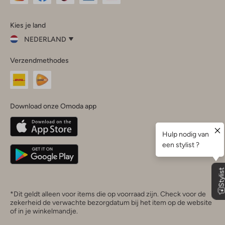
Omoda
Omoda
Omoda
Omoda
Omoda
Kies je land
Instagram
Facebook
TikTok
LinkedIn
YouTube
NEDERLAND
Kies
Verzendmethodes
je
Sluit
land
Nederland
België
(Nederlands)
Download onze Omoda app
Belgique
(Français)
Deutschland
*Dit geldt alleen voor items die op voorraad zijn. Check voor de
zekerheid de verwachte bezorgdatum bij het item op de website
of in je winkelmandje.