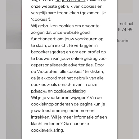
onze website gebruik van cookies en
-50%
vergelijkbare technieken (gezamenlijk:
Notre-V
"cookies").
Sandalen met hak
Wij gebruiken cookies om ervoor te
€ 149,99
€ 74,99
zorgen dat onze website goed
functioneert, om jouw voorkeuren op
+ meer kleuren
Ontdek de look
te slaan, om inzicht te verkrijgen in
bezoekersgedrag en om een profiel op
te bouwen van jouw online gedrag voor
gepersonaliseerde advertenties. Door
op "Accepteer alle cookies" te klikken,
ga je akkoord met het gebruik van alle
cookies zoals omschreven in onze
privacy-
en
cookieverklaring
.
Wil je je voorkeuren wijzigen? Via de
cookieknop onderaan de pagina kun je
jouw toestemming ieder moment
intrekken. Wil je meer informatie of een
klacht indienen? Ga naar onze
cookieverklaring
.