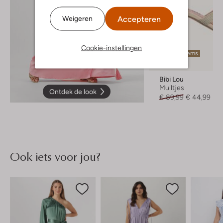
Accepteren
Weigeren
Cookie-instellingen
Laatste items
-50%
Bibi Lou
Muiltjes
Ontdek de look
€ 89,99
€ 44,99
Ook iets voor jou?