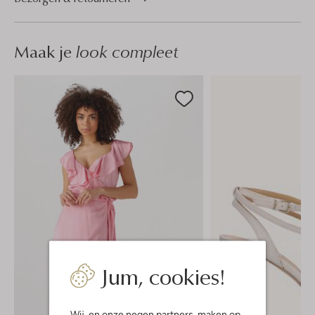
Maak je
look compleet
Jum, cookies!
Wij, en onze
negen partners
, maken op