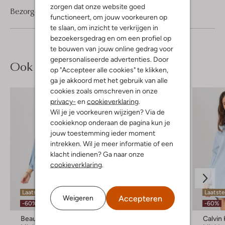
zorgen dat onze website goed
Bezorgen & retourneren
functioneert, om jouw voorkeuren op
te slaan, om inzicht te verkrijgen in
bezoekersgedrag en om een profiel op
te bouwen van jouw online gedrag voor
gepersonaliseerde advertenties. Door
Ook iets voor jou?
op "Accepteer alle cookies" te klikken,
ga je akkoord met het gebruik van alle
cookies zoals omschreven in onze
privacy-
en
cookieverklaring
.
Wil je je voorkeuren wijzigen? Via de
cookieknop onderaan de pagina kun je
jouw toestemming ieder moment
intrekken. Wil je meer informatie of een
klacht indienen? Ga naar onze
cookieverklaring
.
Laatste items
Laatste item
Laatste
Accepteren
Weigeren
-60%
-60%
-60%
Beaumont
Notre-V
Calvin 