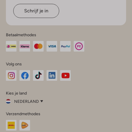
Schrijf je in
Betaalmethodes
Volg ons
Omoda
Omoda
Omoda
Omoda
Omoda
Kies je land
Instagram
Facebook
TikTok
LinkedIn
YouTube
NEDERLAND
Kies
Verzendmethodes
je
Sluit
land
Nederland