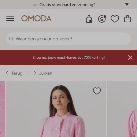
Gratis standaard verzending*
Menu
Shop nu:
jouw must-haves tot 70% korting!
Terug
Jurken