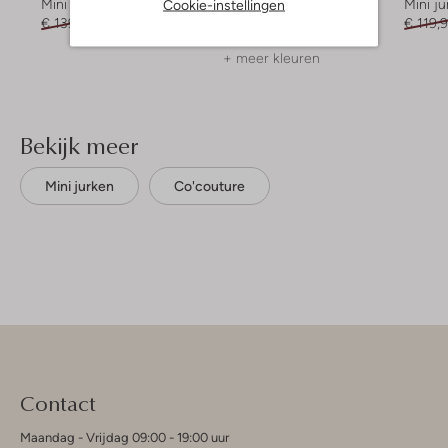
Cookie-instellingen
Mini jurk
Mini jurk
Mini ju
€ 139,99
€ 55,99
€ 129,99
€ 51,99
€ 119,
+ meer kleuren
Bekijk meer
Mini jurken
Co'couture
Contact
Maandag - Vrijdag 09:00 - 19:00 uur