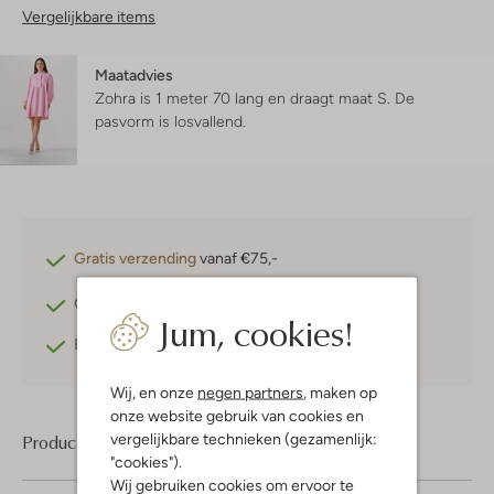
Vergelijkbare items
Maatadvies
Zohra is 1 meter 70 lang en draagt maat S.
De
pasvorm is
losvallend
.
Gratis verzending
vanaf €75,-
Gratis retourneren
binnen 30 dagen*
Jum, cookies!
Betaal achteraf
met Klarna
Wij, en onze
negen partners
, maken op
onze website gebruik van cookies en
vergelijkbare technieken (gezamenlijk:
Product informatie
"cookies").
Wij gebruiken cookies om ervoor te