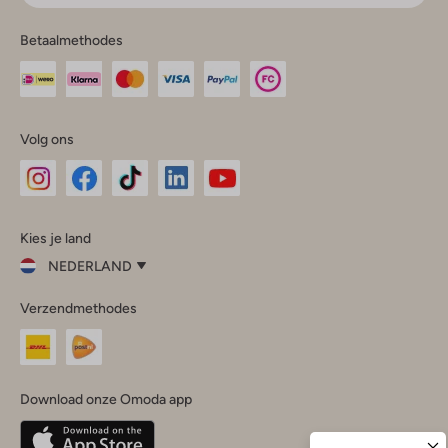
Betaalmethodes
Volg ons
Omoda
Omoda
Omoda
Omoda
Omoda
Kies je land
Instagram
Facebook
TikTok
LinkedIn
YouTube
NEDERLAND
Kies
Verzendmethodes
je
Sluit
land
Nederland
België
(Nederlands)
Download onze Omoda app
Belgique
(Français)