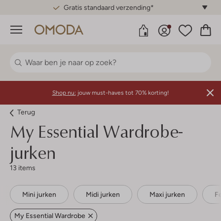
Gratis standaard verzending*
Menu
Shop nu:
jouw must-haves tot 70% korting!
Terug
My Essential Wardrobe-
jurken
13 items
Mini jurken
Midi jurken
Maxi jurken
F
My Essential Wardrobe