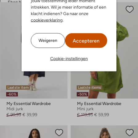
jouw toestemming ieder moment
Shop hier
intrekken. Wil je meer informatie of een
klacht indienen? Ga naar onze
cookieverklaring
.
Accepteren
Weigeren
Cookie-instellingen
Laatste item
Laatste items
-60%
-50%
My Essential Wardrobe
My Essential Wardrobe
Midi jurk
Mini jurk
€ 99,99
€ 39,99
€ 119,95
€ 59,99