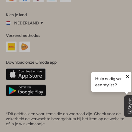
Omoda
Omoda
Omoda
Omoda
Omoda
Kies je land
Instagram
Facebook
TikTok
LinkedIn
YouTube
NEDERLAND
Kies
Verzendmethodes
je
Sluit
land
Nederland
België
(Nederlands)
Download onze Omoda app
Belgique
(Français)
Deutschland
*Dit geldt alleen voor items die op voorraad zijn. Check voor de
zekerheid de verwachte bezorgdatum bij het item op de website
of in je winkelmandje.