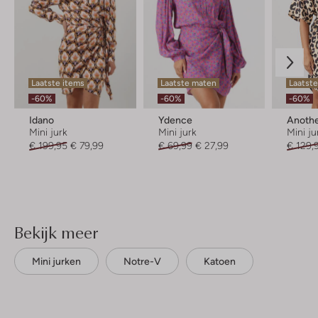
Laatste items
Laatste maten
Laatst
-60%
-60%
-60%
Idano
Ydence
Anothe
Mini jurk
Mini jurk
Mini ju
€ 199,95
€ 79,99
€ 69,99
€ 27,99
€ 129,
Bekijk meer
Mini jurken
Notre-V
Katoen