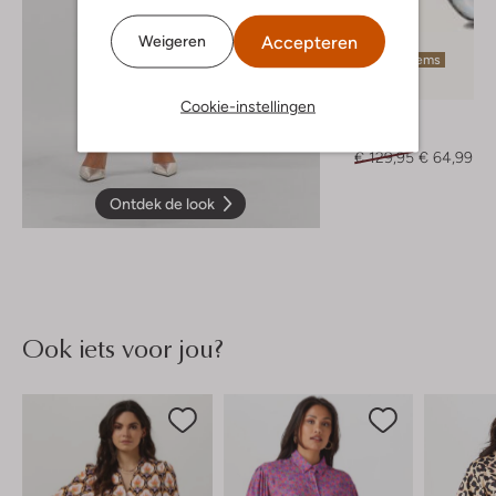
Accepteren
Weigeren
Laatste items
-50%
Cookie-instellingen
Notre-V
Pumps
€ 129,95
€ 64,99
Ontdek de look
Ook iets voor jou?