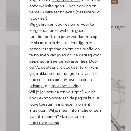
Laatste items
onze website gebruik van cookies en
-60%
vergelijkbare technieken (gezamenlijk:
Ctwlk
"cookies").
Muiltjes
Wij gebruiken cookies om ervoor te
Ontdek de look
€ 139,99
€ 55,99
zorgen dat onze website goed
functioneert, om jouw voorkeuren op
te slaan, om inzicht te verkrijgen in
bezoekersgedrag en om een profiel op
te bouwen van jouw online gedrag voor
gepersonaliseerde advertenties. Door
op "Accepteer alle cookies" te klikken,
ga je akkoord met het gebruik van alle
cookies zoals omschreven in onze
privacy-
en
cookieverklaring
.
Wil je je voorkeuren wijzigen? Via de
cookieknop onderaan de pagina kun je
jouw toestemming ieder moment
intrekken. Wil je meer informatie of een
klacht indienen? Ga naar onze
cookieverklaring
.