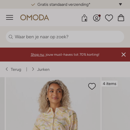
Gratis standaard verzending*
Menu
Shop nu:
jouw must-haves tot 70% korting!
Terug
Jurken
4 items