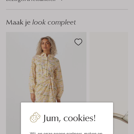
Maak je
look compleet
Jum, cookies!
Wij, en onze
negen partners
, maken op