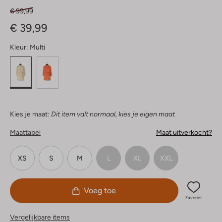
€ 99,99
€ 39,99
Kleur:
Multi
Kies je maat:
Dit item valt normaal, kies je eigen maat
Maattabel
Maat uitverkocht?
XS
S
M
L
XL
XXL
Voeg toe
Favoriet
Vergelijkbare items