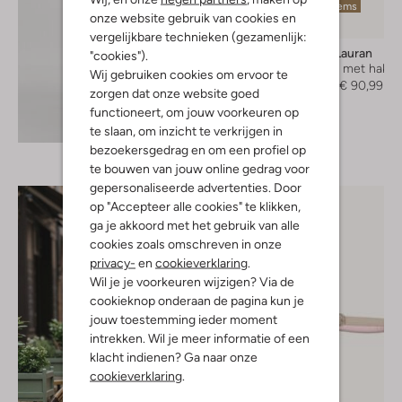
Laatste items
onze website gebruik van cookies en
-30%
vergelijkbare technieken (gezamenlijk:
Stefano Lauran
"cookies").
Sandalen met hak
Wij gebruiken cookies om ervoor te
€ 129,99
€ 90,99
zorgen dat onze website goed
functioneert, om jouw voorkeuren op
Ontdek de look
te slaan, om inzicht te verkrijgen in
bezoekersgedrag en om een profiel op
te bouwen van jouw online gedrag voor
gepersonaliseerde advertenties. Door
op "Accepteer alle cookies" te klikken,
ga je akkoord met het gebruik van alle
cookies zoals omschreven in onze
privacy-
en
cookieverklaring
.
Wil je je voorkeuren wijzigen? Via de
cookieknop onderaan de pagina kun je
jouw toestemming ieder moment
intrekken. Wil je meer informatie of een
klacht indienen? Ga naar onze
cookieverklaring
.