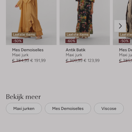
Laatste items
Laatste items
Laatste
-50%
-60%
-50%
Mes Demoiselles
Antik Batik
Mes De
Maxi jurk
Maxi jurk
Maxi j
€ 384,99
€ 191,99
€ 309,99
€ 123,99
€ 385
Bekijk meer
Maxi jurken
Mes Demoiselles
Viscose