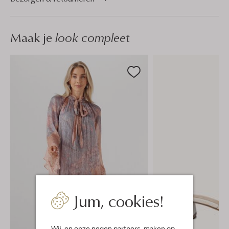
Maak je
look compleet
Jum, cookies!
Wij, en onze
negen partners
, maken op