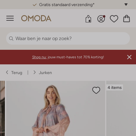
Gratis standaard verzending*
Menu
Shop nu:
jouw must-haves tot 70% korting!
Terug
Jurken
4 items