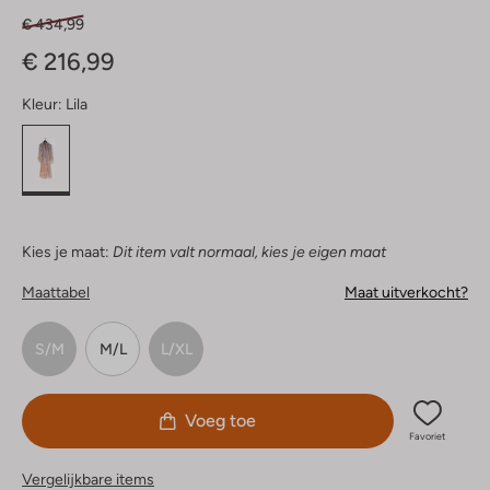
€ 434,99
€ 216,99
Kleur:
Lila
Kies je maat:
Dit item valt normaal, kies je eigen maat
Maattabel
Maat uitverkocht?
S/M
M/L
L/XL
Voeg toe
Favoriet
Vergelijkbare items