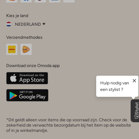
Omoda
Omoda
Omoda
Omoda
Omoda
Kies je land
Instagram
Facebook
TikTok
LinkedIn
YouTube
NEDERLAND
Kies
Verzendmethodes
je
Sluit
land
Nederland
België
(Nederlands)
Download onze Omoda app
Belgique
(Français)
Deutschland
*Dit geldt alleen voor items die op voorraad zijn. Check voor de
zekerheid de verwachte bezorgdatum bij het item op de website
of in je winkelmandje.