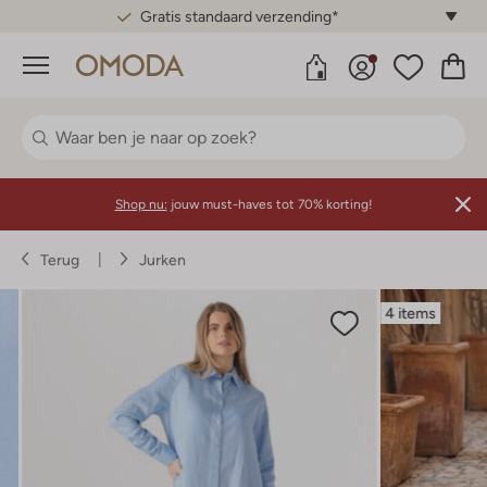
Gratis standaard verzending*
Menu
Shop nu:
jouw must-haves tot 70% korting!
Terug
Jurken
4 items