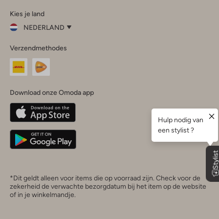
Omoda
Omoda
Omoda
Omoda
Omoda
Kies je land
Instagram
Facebook
TikTok
LinkedIn
YouTube
NEDERLAND
Kies
Verzendmethodes
je
Sluit
land
Nederland
België
(Nederlands)
Download onze Omoda app
Belgique
(Français)
Deutschland
*Dit geldt alleen voor items die op voorraad zijn. Check voor de
zekerheid de verwachte bezorgdatum bij het item op de website
of in je winkelmandje.