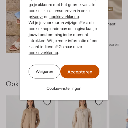
ga je akkoord met het gebruik van alle
Laatste item
cookies zoals omschreven in onze
privacy-
en
cookieverklaring
.
Wil je je voorkeuren wijzigen? Via de
Resort Finest
cookieknop onderaan de pagina kun je
T-shirt
€ 69,95
jouw toestemming ieder moment
intrekken. Wil je meer informatie of een
+ meer kleuren
Ontdek de look
klacht indienen? Ga naar onze
cookieverklaring
.
Accepteren
Weigeren
Ook iets voor jou?
Cookie-instellingen