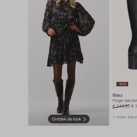
-50%
Blasz
Hoge laarze
€ 249,95
€ 
+ meer kleu
Ontdek de look