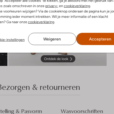
p "Accepteer alle cookies" te klikken, ga je akkoord met het gebruik van 
es zoals omschreven in onze
privacy-
en
cookieverklaring
.
 je voorkeuren wijzigen? Via de cookieknop onderaan de pagina kun je j
mming ieder moment intrekken. Wil je meer informatie of een klacht
nen? Ga naar onze
cookieverklaring
.
Weigeren
Accepteren
kie-instellingen
Ontdek de look
Bezorgen & retourneren
elling & Pasvorm
Wasvoorschriften