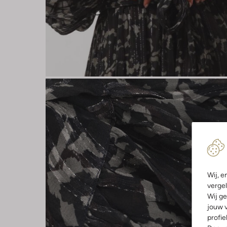
Wij, e
vergel
Wij ge
jouw v
profie