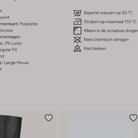
n
Beperkt wassen op 30 °C
print
Strijken op maximaal 110 °C
innenkant:
Polyester
iscose
Alleen in de schaduw droge
ercentages:
Niet chemisch reinigen
e, 3% Lurex
Niet bleken
gular Fit
nd
e:
Lange Mouw
t