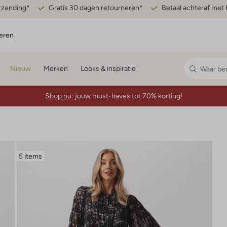
erzending*
Gratis 30 dagen retourneren*
Betaal achteraf met 
eren
Nieuw
Merken
Looks & inspiratie
Shop nu:
jouw must-haves tot 70% korting!
5 items