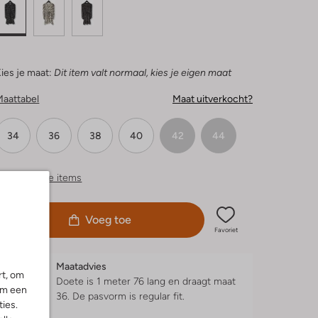
ies je maat:
Dit item valt normaal, kies je eigen maat
Maattabel
Maat uitverkocht?
34
36
38
40
42
44
ergelijkbare items
Voeg toe
Favoriet
Maatadvies
rt, om
Doete is 1 meter 76 lang en draagt maat
om een
36.
De pasvorm is
regular fit
.
ies.