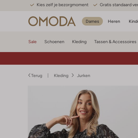
Kies zelf je bezorgmoment
Gratis standaard v
Dames
Heren
Kind
Sale
Schoenen
Kleding
Tassen & Accessoires
Terug
Kleding
Jurken