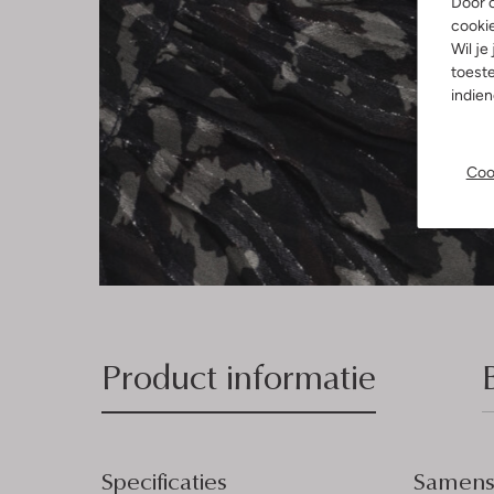
Door o
cooki
Wil je
toeste
indie
Coo
Product informatie
Specificaties
Samenst