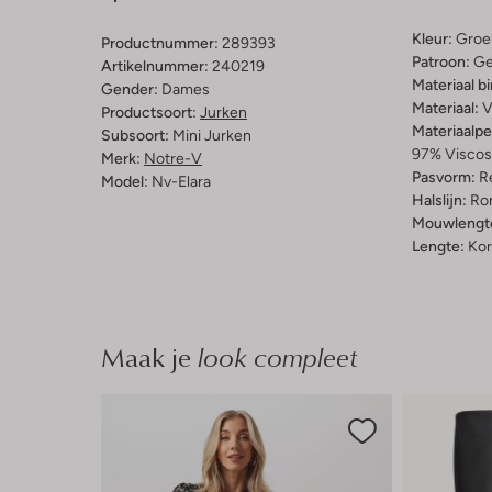
Kleur:
Groe
Productnummer:
289393
Patroon:
Ge
Artikelnummer:
240219
Materiaal b
Gender:
Dames
Materiaal:
V
Productsoort:
Jurken
Materiaalp
Subsoort:
Mini Jurken
97% Viscos
Merk:
Notre-V
Pasvorm:
Re
Model:
Nv-Elara
Halslijn:
Ro
Mouwlengt
Lengte:
Kor
Maak je
look compleet