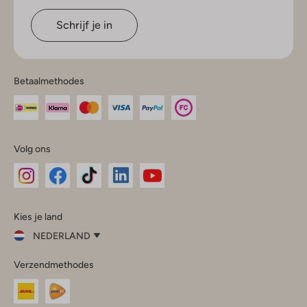
Schrijf je in
Betaalmethodes
Volg ons
Omoda
Omoda
Omoda
Omoda
Omoda
Kies je land
Instagram
Facebook
TikTok
LinkedIn
YouTube
NEDERLAND
Kies
Verzendmethodes
je
Sluit
land
Nederland