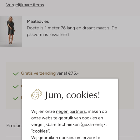
Vergelijkbare items
Maatadvies
Doete is 1 meter 76 lang en draagt maat s.
De
pasvorm is
losvallend
.
Gratis verzending
vanaf €75,-
Gratis retourneren
binnen 30 dagen*
Jum, cookies!
Betaal achteraf
met Klarna
Wij, en onze
negen partners
, maken op
onze website gebruik van cookies en
vergelijkbare technieken (gezamenlijk:
Product informatie
"cookies").
Wij gebruiken cookies om ervoor te