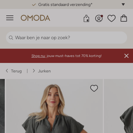
Gratis standaard verzending*
Menu
Shop nu:
jouw must-haves tot 70% korting!
Terug
Jurken