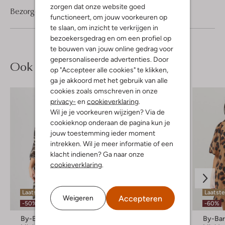
zorgen dat onze website goed
Bezorgen & retourneren
functioneert, om jouw voorkeuren op
te slaan, om inzicht te verkrijgen in
bezoekersgedrag en om een profiel op
te bouwen van jouw online gedrag voor
gepersonaliseerde advertenties. Door
Ook iets voor jou?
op "Accepteer alle cookies" te klikken,
ga je akkoord met het gebruik van alle
cookies zoals omschreven in onze
privacy-
en
cookieverklaring
.
Wil je je voorkeuren wijzigen? Via de
cookieknop onderaan de pagina kun je
jouw toestemming ieder moment
intrekken. Wil je meer informatie of een
klacht indienen? Ga naar onze
cookieverklaring
.
Laatste item
Laatste
Accepteren
Weigeren
-50%
-60%
By-Bar
By-Bar
By-Ba