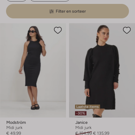
Filter en sorteer
Laatste items
-30%
Modström
Janice
Midi jurk
Midi jurk
€ 49,99
€ 194,99
€ 135,99