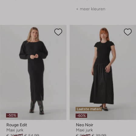
+ meer kleuren
Laatste maten
-50%
-60%
Rouge Edit
Neo Noir
Maxi jurk
Maxi jurk
€ 109,99
€ 54,99
€ 99,99
€ 39,99