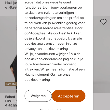
zorgen dat onze website goed
Maxi jurk
Mini jurk
functioneert, om jouw voorkeuren op
€ 79,99
€ 59,99
te slaan, om inzicht te verkrijgen in
bezoekersgedrag en om een profiel op
te bouwen van jouw online gedrag voor
gepersonaliseerde advertenties. Door
op "Accepteer alle cookies" te klikken,
ga je akkoord met het gebruik van alle
cookies zoals omschreven in onze
privacy-
en
cookieverklaring
.
Wil je je voorkeuren wijzigen? Via de
cookieknop onderaan de pagina kun je
jouw toestemming ieder moment
intrekken. Wil je meer informatie of een
klacht indienen? Ga naar onze
cookieverklaring
.
Laatste items
Laatste item
Accepteren
Weigeren
Edited
Selected Women
Midi jurk
Maxi jurk
€ 69,99
€ 49,99