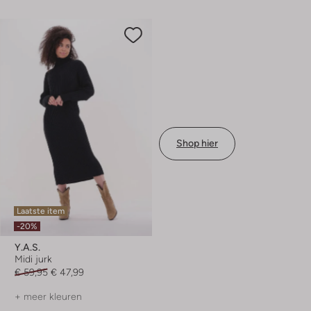
Shop hier
Laatste item
-20%
Y.a.s.
Midi jurk
€ 59,95
€ 47,99
+ meer kleuren