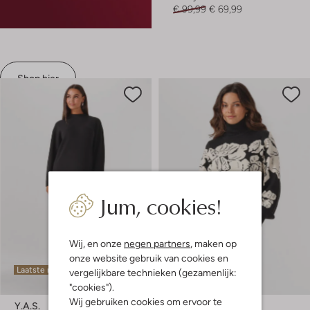
€ 99,99
€ 69,99
Shop hier
Jum, cookies!
Wij, en onze
negen partners
, maken op
onze website gebruik van cookies en
Laatste maten
Laatste maten
vergelijkbare technieken (gezamenlijk:
"cookies").
Wij gebruiken cookies om ervoor te
Y.a.s.
Object