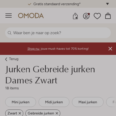
Gratis standaard verzending*
Menu
Shop nu:
jouw must-haves tot 70% korting!
Terug
Jurken Gebreide jurken
Dames Zwart
18 items
Mini jurken
Midi jurken
Maxi jurken
F
Zwart
Gebreide jurken