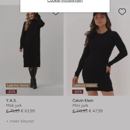
Cookie-instellingen
Laatste items
Laatste maten
-20%
-60%
Y.a.s.
Calvin Klein
Midi jurk
Mini jurk
€ 79,99
€ 63,99
€ 119,95
€ 47,99
+ meer kleuren