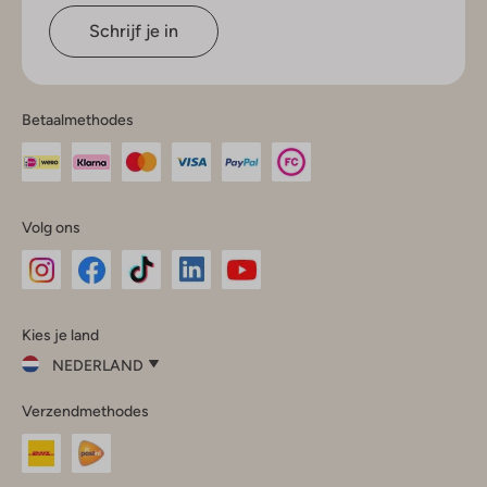
Schrijf je in
Betaalmethodes
Volg ons
Omoda
Omoda
Omoda
Omoda
Omoda
Kies je land
Instagram
Facebook
TikTok
LinkedIn
YouTube
NEDERLAND
Kies
Verzendmethodes
je
Sluit
land
Nederland