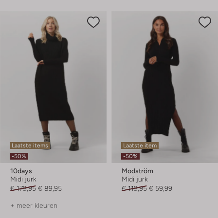
Laatste items
Laatste item
-50%
-50%
10days
Modström
Midi jurk
Midi jurk
€ 179,95
€ 89,95
€ 119,95
€ 59,99
+ meer kleuren