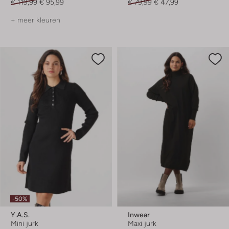
€ 119,99
€ 95,99
€ 79,99
€ 47,99
+ meer kleuren
-50%
Y.a.s.
Inwear
Mini jurk
Maxi jurk