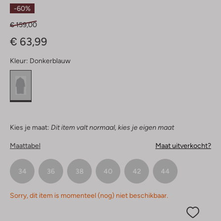
Sterren
-60%
€ 159,00
€ 63,99
Kleur:
Donkerblauw
Kies je maat:
Dit item valt normaal, kies je eigen maat
Maattabel
Maat uitverkocht?
34
36
38
40
42
44
Sorry, dit item is momenteel (nog) niet beschikbaar.