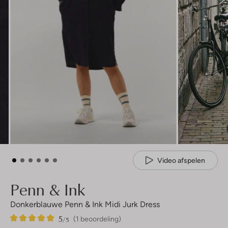
Video afspelen
Penn & Ink
Donkerblauwe Penn & Ink Midi Jurk Dress
5
1
5
/5
(1 beoordeling)