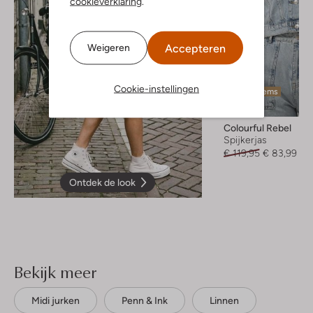
cookieverklaring
.
Accepteren
Weigeren
Cookie-instellingen
Laatste items
-30%
Colourful Rebel
Spijkerjas
€ 119,95
€ 83,99
Ontdek de look
Bekijk meer
Midi jurken
Penn & Ink
Linnen