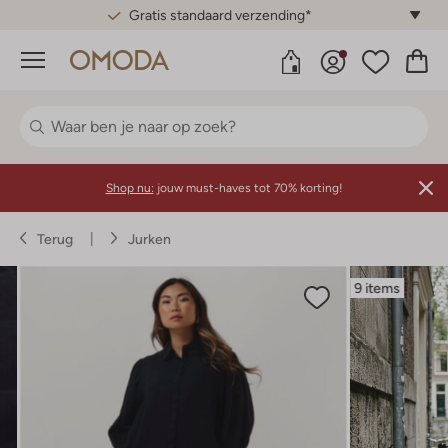
Gratis standaard verzending*
Menu
Shop nu:
jouw must-haves tot 70% korting!
Terug
Jurken
9 items