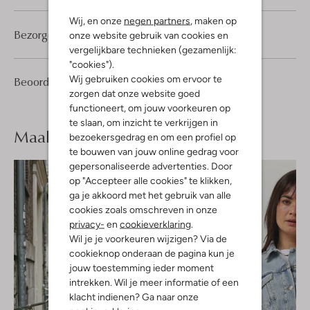
Wij, en onze
negen partners
, maken op
Bezorgen & retourneren
onze website gebruik van cookies en
vergelijkbare technieken (gezamenlijk:
"cookies").
Wij gebruiken cookies om ervoor te
1
5
Beoordelingen
(1)
5
/5
zorgen dat onze website goed
Sterren
functioneert, om jouw voorkeuren op
te slaan, om inzicht te verkrijgen in
Maak je
look compleet
bezoekersgedrag en om een profiel op
te bouwen van jouw online gedrag voor
gepersonaliseerde advertenties. Door
op "Accepteer alle cookies" te klikken,
ga je akkoord met het gebruik van alle
cookies zoals omschreven in onze
privacy-
en
cookieverklaring
.
Wil je je voorkeuren wijzigen? Via de
cookieknop onderaan de pagina kun je
jouw toestemming ieder moment
intrekken. Wil je meer informatie of een
klacht indienen? Ga naar onze