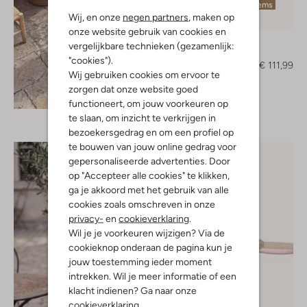
Laatste items
Wij, en onze
negen partners
, maken op
-30%
onze website gebruik van cookies en
Toral
vergelijkbare technieken (gezamenlijk:
Muiltjes
"cookies").
€ 159,99
€ 111,99
Wij gebruiken cookies om ervoor te
zorgen dat onze website goed
Ontdek de look
functioneert, om jouw voorkeuren op
te slaan, om inzicht te verkrijgen in
bezoekersgedrag en om een profiel op
te bouwen van jouw online gedrag voor
gepersonaliseerde advertenties. Door
op "Accepteer alle cookies" te klikken,
ga je akkoord met het gebruik van alle
cookies zoals omschreven in onze
privacy-
en
cookieverklaring
.
Wil je je voorkeuren wijzigen? Via de
cookieknop onderaan de pagina kun je
jouw toestemming ieder moment
intrekken. Wil je meer informatie of een
klacht indienen? Ga naar onze
cookieverklaring
.