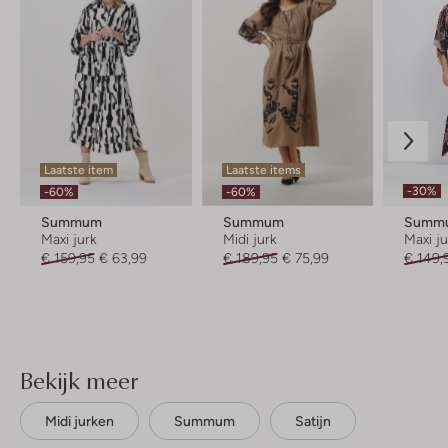
Laatste item
Laatste items
-30%
-60%
-60%
Summum
Summum
Summ
Maxi jurk
Midi jurk
Maxi j
€ 159,95
€ 63,99
€ 189,95
€ 75,99
€ 149,
Bekijk meer
Midi jurken
Summum
Satijn