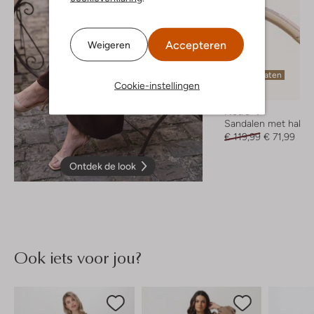
Accepteren
Weigeren
Laatste maten
Cookie-instellingen
-40%
Notre-V
Sandalen met hak
€ 119,99
€ 71,99
Ontdek de look
Ook iets voor jou?