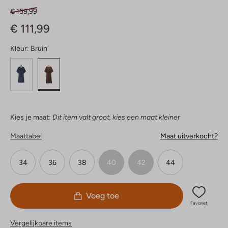
€ 159,99
€ 111,99
Kleur:
Bruin
Kies je maat:
Dit item valt groot, kies een maat kleiner
Maattabel
Maat uitverkocht?
34
36
38
40
42
44
Voeg toe
Favoriet
Vergelijkbare items