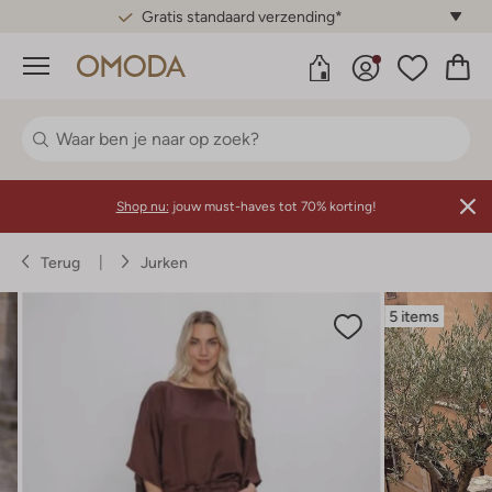
Gratis standaard verzending*
Menu
Shop nu:
jouw must-haves tot 70% korting!
Terug
Jurken
5 items