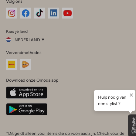
Volg ons
Omoda
Omoda
Omoda
Omoda
Omoda
Kies je land
Instagram
Facebook
TikTok
LinkedIn
YouTube
NEDERLAND
Kies
Verzendmethodes
je
Sluit
land
Nederland
België
(Nederlands)
Download onze Omoda app
Belgique
(Français)
Deutschland
*Dit geldt alleen voor items die op voorraad zijn. Check voor de