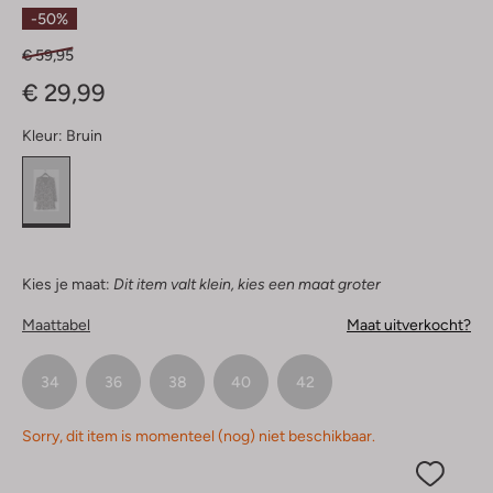
Sterren
-50%
€ 59,95
€ 29,99
Kleur:
Bruin
Kies je maat:
Dit item valt klein, kies een maat groter
Maattabel
Maat uitverkocht?
34
36
38
40
42
Sorry, dit item is momenteel (nog) niet beschikbaar.