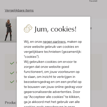
Favoriet
Vergelijkbare items
Maatadvies
Jum, cookies!
Doete is 1 meter 76 lang en draagt maat 38.
De
pasvorm is
regular fit
.
Wij, en onze
negen partners
, maken op
onze website gebruik van cookies en
vergelijkbare technieken (gezamenlijk:
"cookies").
Wij gebruiken cookies om ervoor te
Gratis verzending
vanaf €75,-
zorgen dat onze website goed
functioneert, om jouw voorkeuren op
Gratis retourneren
binnen 30 dagen*
te slaan, om inzicht te verkrijgen in
Betaal achteraf
met Klarna
bezoekersgedrag en om een profiel op
te bouwen van jouw online gedrag voor
gepersonaliseerde advertenties. Door
op "Accepteer alle cookies" te klikken,
ga je akkoord met het gebruik van alle
Product informatie
cookies zoals omschreven in onze