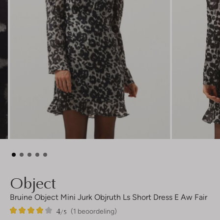
Object
Bruine Object Mini Jurk Objruth Ls Short Dress E Aw Fair
4
1
4
/5
(1 beoordeling)