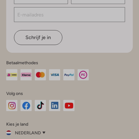
Schrijf je in
Betaalmethodes
Volg ons
Omoda
Omoda
Omoda
Omoda
Omoda
Kies je land
Instagram
Facebook
TikTok
LinkedIn
YouTube
NEDERLAND