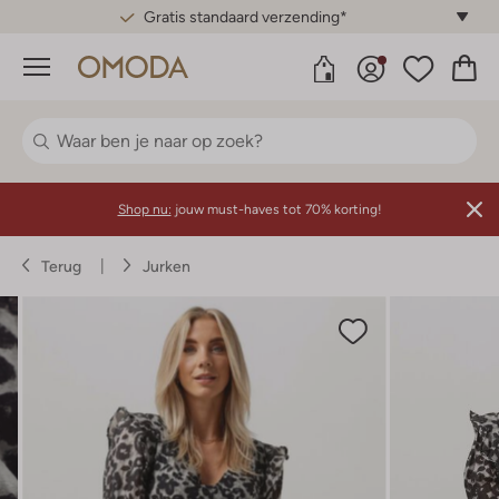
Gratis standaard verzending*
Menu
Shop nu:
jouw must-haves tot 70% korting!
Terug
Jurken