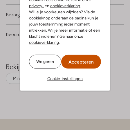
privacy-
en
cookieverklaring
.
Wil je je voorkeuren wijzigen? Via de
Bezorgen & retourneren
cookieknop onderaan de pagina kun je
jouw toestemming ieder moment
intrekken. Wil je meer informatie of een
1
4
Beoordelingen
(1)
4
/5
klacht indienen? Ga naar onze
Sterren
cookieverklaring
.
Accepteren
Weigeren
Bekijk meer
Cookie-instellingen
Mini jurken
Object
Tencel