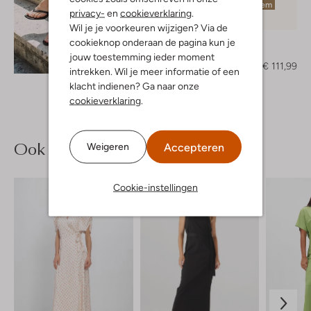
Laatste item
privacy-
en
cookieverklaring
.
-30%
Wil je je voorkeuren wijzigen? Via de
Toral
cookieknop onderaan de pagina kun je
Muiltjes
jouw toestemming ieder moment
Ontdek de look
€ 159,99
€ 111,99
intrekken. Wil je meer informatie of een
klacht indienen? Ga naar onze
cookieverklaring
.
Ook iets voor jou?
Accepteren
Weigeren
Cookie-instellingen