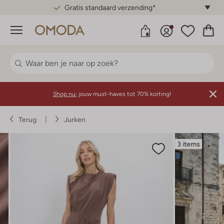
Gratis standaard verzending*
Menu
Shop nu:
jouw must-haves tot 70% korting!
Terug
Jurken
3 items