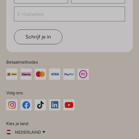
Schrijf je in
Betaalmethodes
Volg ons
Omoda
Omoda
Omoda
Omoda
Omoda
Kies je land
Instagram
Facebook
TikTok
LinkedIn
YouTube
NEDERLAND