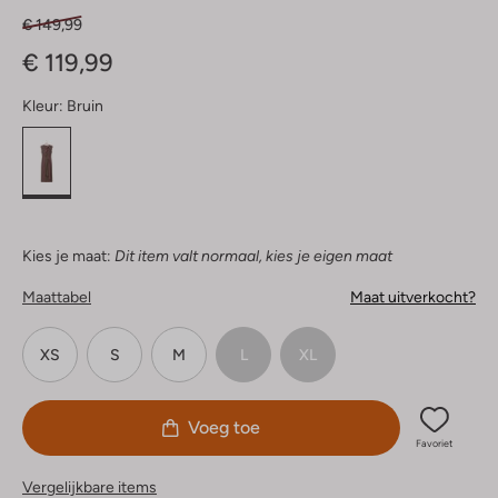
€ 149,99
€ 119,99
Kleur:
Bruin
Kies je maat:
Dit item valt normaal, kies je eigen maat
Maattabel
Maat uitverkocht?
XS
S
M
L
XL
Voeg toe
Favoriet
Vergelijkbare items