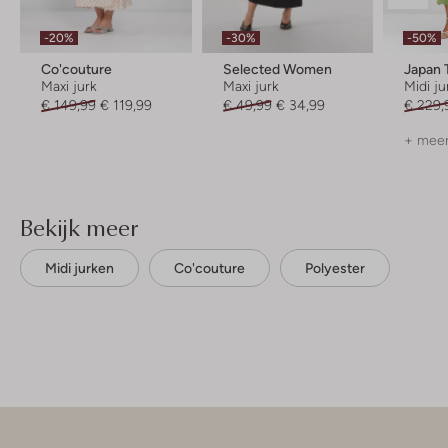
-20%
-30%
-50%
Co'couture
Selected Women
Japan 
Maxi jurk
Maxi jurk
Midi ju
€ 149,99
€ 119,99
€ 49,99
€ 34,99
€ 229,
+ meer
Bekijk meer
Midi jurken
Co'couture
Polyester