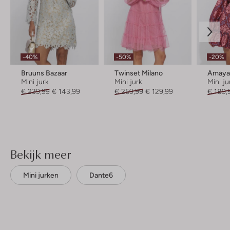
-40%
-50%
-20%
Bruuns Bazaar
Twinset Milano
Amaya
Mini jurk
Mini jurk
Mini ju
€ 239,99
€ 143,99
€ 259,99
€ 129,99
€ 189,
Bekijk meer
Mini jurken
Dante6