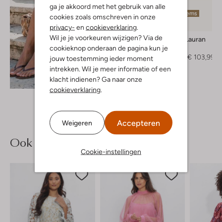
ga je akkoord met het gebruik van alle
Laatste items
cookies zoals omschreven in onze
-20%
privacy-
en
cookieverklaring
.
Wil je je voorkeuren wijzigen? Via de
Stefano Lauran
Muiltjes
cookieknop onderaan de pagina kun je
€ 129,99
€ 103,99
jouw toestemming ieder moment
intrekken. Wil je meer informatie of een
Ontdek de look
klacht indienen? Ga naar onze
cookieverklaring
.
Accepteren
Weigeren
Ook iets voor jou?
Cookie-instellingen