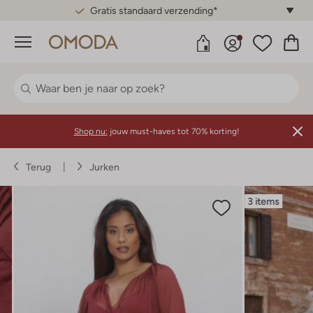
Gratis standaard verzending*
Menu
Shop nu:
jouw must-haves tot 70% korting!
Terug
Jurken
3 items