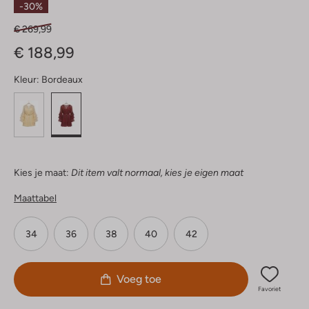
-30%
€ 269,99
€ 188,99
Kleur:
Bordeaux
Kies je maat:
Dit item valt normaal, kies je eigen maat
Maattabel
34
36
38
40
42
Voeg toe
Favoriet