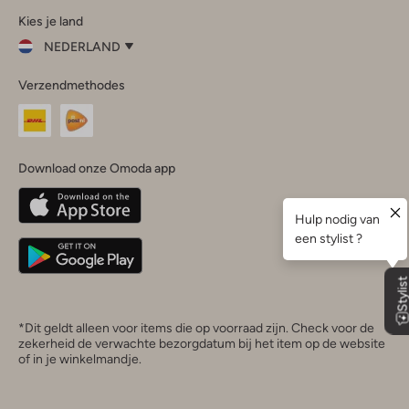
Kies je land
Instagram
Facebook
TikTok
LinkedIn
YouTube
NEDERLAND
Kies
Verzendmethodes
je
Sluit
land
Nederland
België
(Nederlands)
Download onze Omoda app
Belgique
(Français)
Deutschland
*Dit geldt alleen voor items die op voorraad zijn. Check voor de
zekerheid de verwachte bezorgdatum bij het item op de website
of in je winkelmandje.