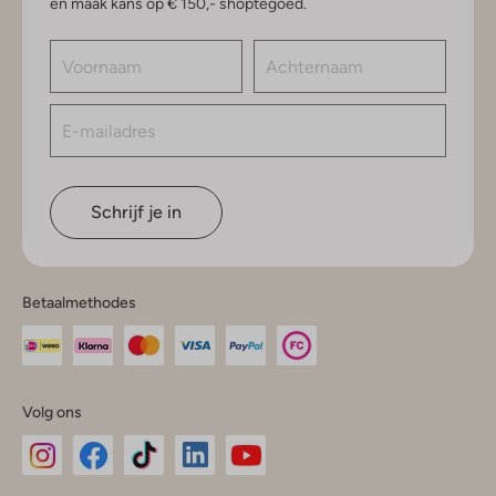
en maak kans op € 150,- shoptegoed.
Schrijf je in
Betaalmethodes
Volg ons
Omoda
Omoda
Omoda
Omoda
Omoda