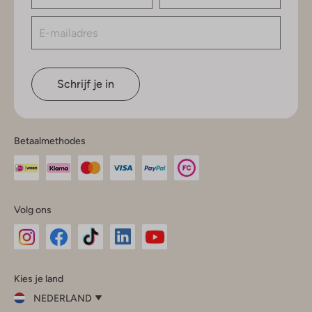
Schrijf je in
Betaalmethodes
Volg ons
Omoda
Omoda
Omoda
Omoda
Omoda
Kies je land
Instagram
Facebook
TikTok
LinkedIn
YouTube
NEDERLAND