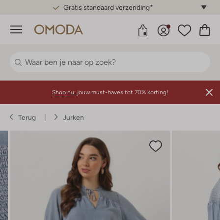
Gratis standaard verzending*
Menu
Shop nu:
jouw must-haves tot 70% korting!
Terug
Jurken