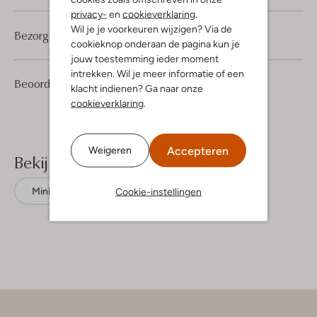
privacy-
en
cookieverklaring
.
Wil je je voorkeuren wijzigen? Via de
Bezorgen & retourneren
cookieknop onderaan de pagina kun je
jouw toestemming ieder moment
intrekken. Wil je meer informatie of een
1
2
Beoordelingen
(1)
2
/5
klacht indienen? Ga naar onze
Sterren
cookieverklaring
.
Accepteren
Weigeren
Bekijk meer
Cookie-instellingen
Mini jurken
Moscow
Lyocell