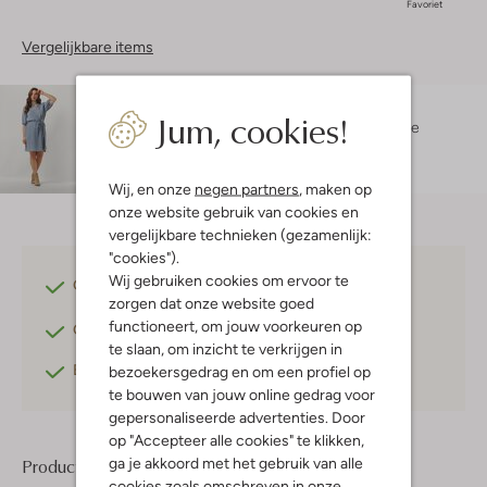
Favoriet
Vergelijkbare items
Maatadvies
Jum, cookies!
Isabelle is 1 meter 73 lang en draagt maat S.
De
pasvorm is
losvallend
.
Wij, en onze
negen partners
, maken op
onze website gebruik van cookies en
vergelijkbare technieken (gezamenlijk:
"cookies").
Wij gebruiken cookies om ervoor te
Gratis verzending
vanaf €75,-
zorgen dat onze website goed
functioneert, om jouw voorkeuren op
Gratis retourneren
binnen 30 dagen*
te slaan, om inzicht te verkrijgen in
Betaal achteraf
met Klarna
bezoekersgedrag en om een profiel op
te bouwen van jouw online gedrag voor
gepersonaliseerde advertenties. Door
op "Accepteer alle cookies" te klikken,
ga je akkoord met het gebruik van alle
Product informatie
cookies zoals omschreven in onze