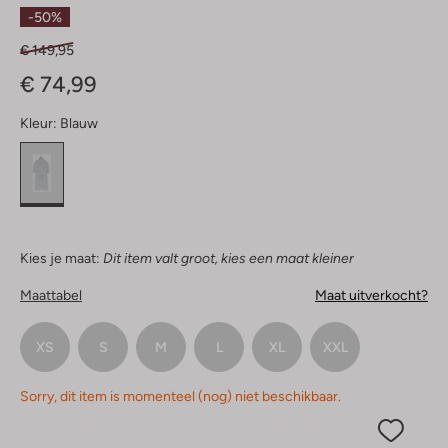
Sterren
-50%
€ 149,95
€ 74,99
Kleur:
Blauw
Kies je maat:
Dit item valt groot, kies een maat kleiner
Maattabel
Maat uitverkocht?
XS
S
M
L
XL
XXL
Sorry, dit item is momenteel (nog) niet beschikbaar.