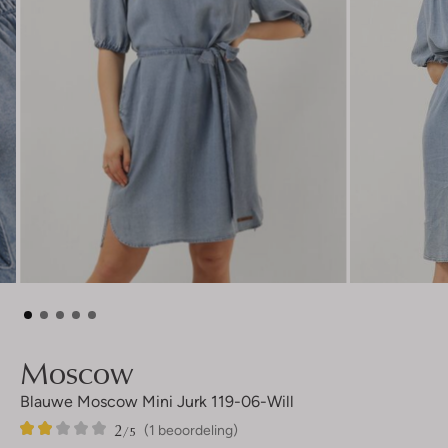
Moscow
Blauwe Moscow Mini Jurk 119-06-Will
2
1
2
/5
(1 beoordeling)