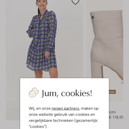
Jum, cookies!
Laatste items
-30%
Notre-V
Wij, en onze
negen partners
, maken op
Enkellaarsjes
Ontdek de look
onze website gebruik van cookies en
€ 169,95
€ 118,99
vergelijkbare technieken (gezamenlijk:
"cookies").