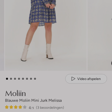
Video afspelen
Moliin
Blauwe Moliin Mini Jurk Melissa
4
3
4
/5
(3 beoordelingen)