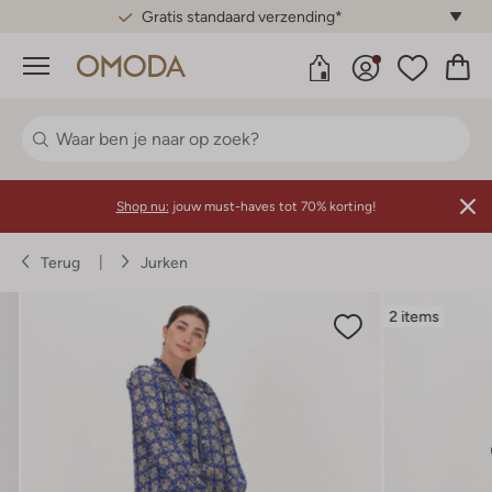
Gratis standaard verzending*
Menu
Shop nu:
jouw must-haves tot 70% korting!
Terug
Jurken
2 items