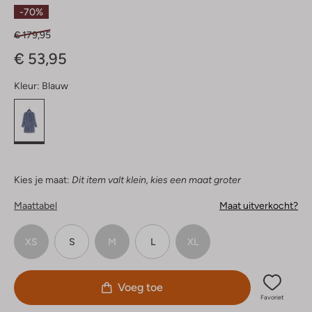
Sterren
-70%
€ 179,95
€ 53,95
Kleur:
Blauw
Kies je maat:
Dit item valt klein, kies een maat groter
Maattabel
Maat uitverkocht?
XS
S
M
L
XL
Voeg toe
Favoriet