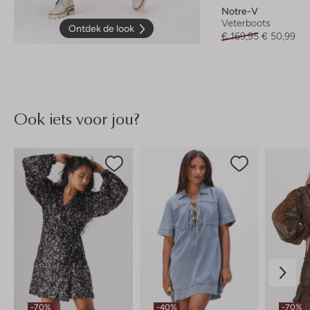
Notre-V
Veterboots
Ontdek de look
€ 169,95
€ 50,99
Ook iets voor jou?
-70%
-40%
-70%