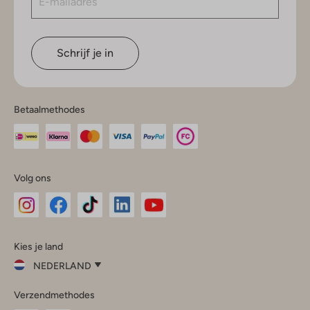
Schrijf je in
Betaalmethodes
Volg ons
Omoda
Omoda
Omoda
Omoda
Omoda
Kies je land
Instagram
Facebook
TikTok
LinkedIn
YouTube
NEDERLAND
Kies
Verzendmethodes
je
Sluit
land