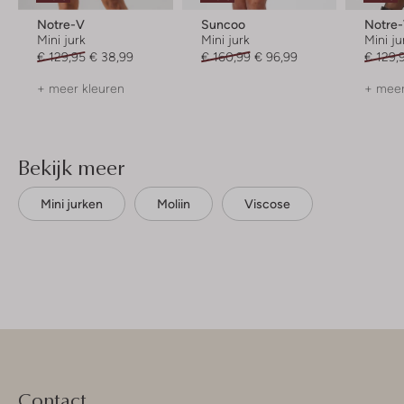
Notre-V
Suncoo
Notre
Mini jurk
Mini jurk
Mini ju
€ 129,95
€ 38,99
€ 160,99
€ 96,99
€ 129,
+ meer kleuren
+ meer
Bekijk meer
Mini jurken
Moliin
Viscose
Contact