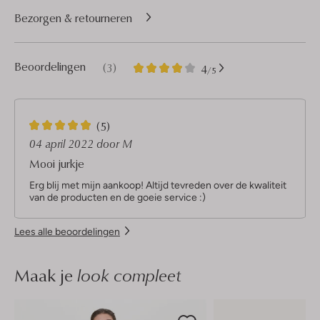
Bezorgen & retourneren
3
4
Beoordelingen
(3)
4
/5
Sterren
5
(5)
S
04 april 2022
door M
t
Mooi jurkje
e
r
Erg blij met mijn aankoop! Altijd tevreden over de kwaliteit
r
van de producten en de goeie service :)
e
n
Lees alle beoordelingen
Maak je
look compleet