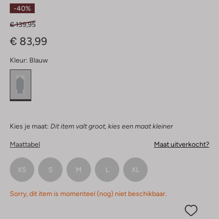
Sterren
-40%
€ 139,95
€ 83,99
Kleur:
Blauw
Kies je maat:
Dit item valt groot, kies een maat kleiner
Maattabel
Maat uitverkocht?
XS
S
M
L
XL
Sorry, dit item is momenteel (nog) niet beschikbaar.