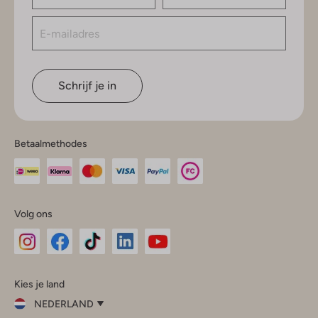
Schrijf je in
Betaalmethodes
Volg ons
Omoda
Omoda
Omoda
Omoda
Omoda
Kies je land
Instagram
Facebook
TikTok
LinkedIn
YouTube
NEDERLAND