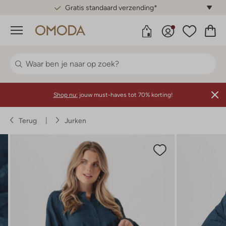
Gratis standaard verzending*
Menu
Shop nu:
jouw must-haves tot 70% korting!
Terug
Jurken