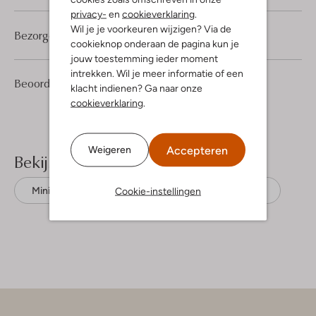
privacy-
en
cookieverklaring
.
Wil je je voorkeuren wijzigen? Via de
Bezorgen & retourneren
cookieknop onderaan de pagina kun je
jouw toestemming ieder moment
intrekken. Wil je meer informatie of een
1
5
Beoordelingen
(1)
5
/5
klacht indienen? Ga naar onze
Sterren
cookieverklaring
.
Accepteren
Weigeren
Bekijk meer
Cookie-instellingen
Mini jurken
Another Label
Viscose