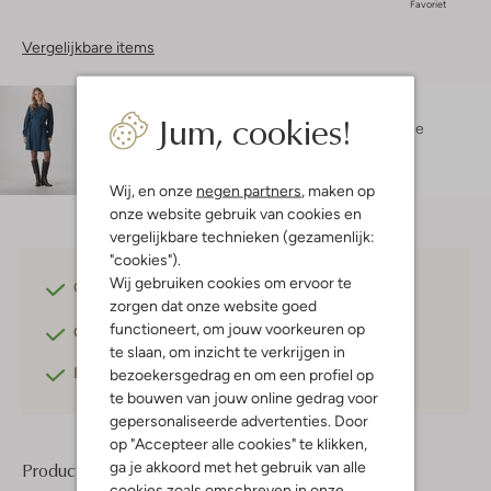
Favoriet
Vergelijkbare items
Maatadvies
Jum, cookies!
Danielle is 1 meter 74 lang en draagt maat s.
De
pasvorm is
losvallend
.
Wij, en onze
negen partners
, maken op
onze website gebruik van cookies en
vergelijkbare technieken (gezamenlijk:
"cookies").
Wij gebruiken cookies om ervoor te
Gratis verzending
vanaf €75,-
zorgen dat onze website goed
functioneert, om jouw voorkeuren op
Gratis retourneren
binnen 30 dagen*
te slaan, om inzicht te verkrijgen in
Betaal achteraf
met Klarna
bezoekersgedrag en om een profiel op
te bouwen van jouw online gedrag voor
gepersonaliseerde advertenties. Door
op "Accepteer alle cookies" te klikken,
ga je akkoord met het gebruik van alle
Product informatie
cookies zoals omschreven in onze