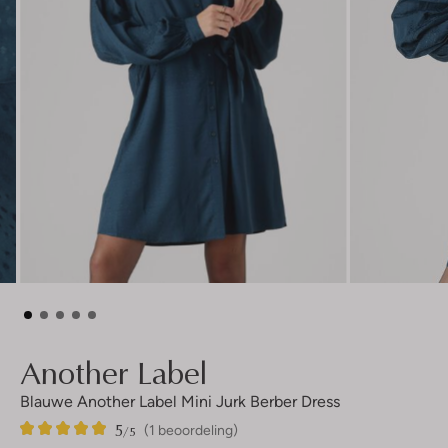
Another Label
Blauwe Another Label Mini Jurk Berber Dress
5
1
5
/5
(1 beoordeling)