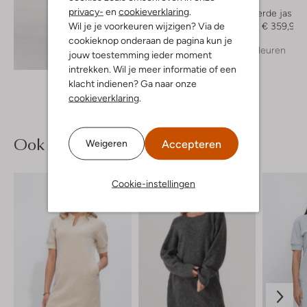
Moscow
privacy-
en
cookieverklaring
.
Gewatteerde jas
Wil je je voorkeuren wijzigen? Via de
€ 449,99
€ 359,99
cookieknop onderaan de pagina kun je
+ meer kleuren
jouw toestemming ieder moment
Ontdek de look
intrekken. Wil je meer informatie of een
klacht indienen? Ga naar onze
cookieverklaring
.
Ook iets voor jou?
Accepteren
Weigeren
Cookie-instellingen