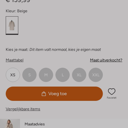
Kleur:
Beige
Kies je maat:
Dit item valt normaal, kies je eigen maat
Maattabel
Maat uitverkocht?
XS
S
M
L
XL
XXL
Voeg toe
Favoriet
Vergelijkbare items
Maatadvies