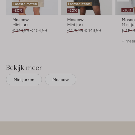
Laatste maten
Laatste items
-30%
-30%
-20%
Moscow
Moscow
Mosc
Mini jurk
Mini jurk
Mini ju
€ 149,99
€ 104,99
€ 179,99
€ 143,99
€ 119,
+ meer
Bekijk meer
Mini jurken
Moscow