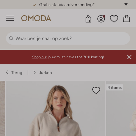
Gratis standaard verzending*
Menu
Shop nu:
jouw must-haves tot 70% korting!
Terug
Jurken
4 items