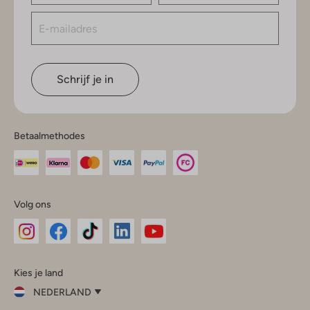
Schrijf je in
Betaalmethodes
Volg ons
Omoda
Omoda
Omoda
Omoda
Omoda
Kies je land
Instagram
Facebook
TikTok
LinkedIn
YouTube
NEDERLAND
Kies