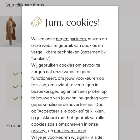
Vergelijkbare items
Jum, cookies!
Maatadvies
Doete is 1 meter 76 lang en draagt maat S.
De
pasvorm is
aansluitend
.
Wij, en onze
negen partners
, maken op
onze website gebruik van cookies en
vergelijkbare technieken (gezamenlijk:
"cookies").
Wij gebruiken cookies om ervoor te
zorgen dat onze website goed
Gratis verzending
vanaf €75,-
functioneert, om jouw voorkeuren op
te slaan, om inzicht te verkrijgen in
Gratis retourneren
binnen 30 dagen*
bezoekersgedrag en om een profiel op
Betaal achteraf
met Klarna
te bouwen van jouw online gedrag voor
gepersonaliseerde advertenties. Door
op "Accepteer alle cookies" te klikken,
ga je akkoord met het gebruik van alle
cookies zoals omschreven in onze
Product informatie
privacy-
en
cookieverklaring
.
Wil je je voorkeuren wijzigen? Via de