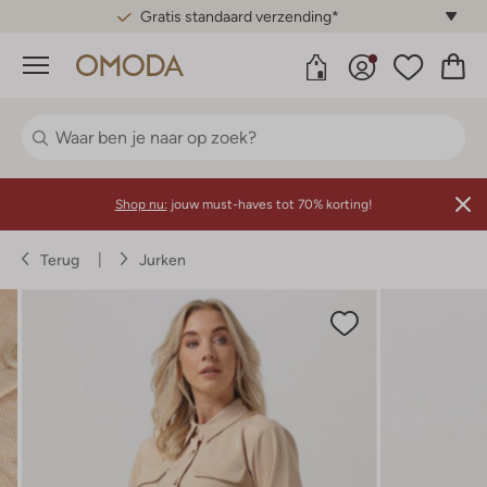
Gratis standaard verzending*
Menu
Shop nu:
jouw must-haves tot 70% korting!
Terug
Jurken