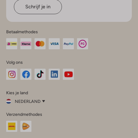
Schrijf je in
Betaalmethodes
Volg ons
Omoda
Omoda
Omoda
Omoda
Omoda
Kies je land
Instagram
Facebook
TikTok
LinkedIn
YouTube
NEDERLAND
Kies
Verzendmethodes
je
Sluit
land
Nederland