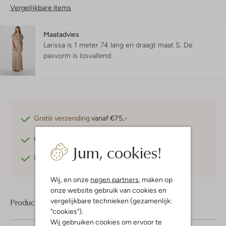
Vergelijkbare items
Maatadvies
Larissa is 1 meter 74 lang en draagt maat S.
De
pasvorm is
losvallend
.
Gratis verzending
vanaf €75,-
Gratis retourneren
binnen 30 dagen*
Jum, cookies!
Betaal achteraf
met Klarna
Wij, en onze
negen partners
, maken op
onze website gebruik van cookies en
vergelijkbare technieken (gezamenlijk:
Product informatie
"cookies").
Wij gebruiken cookies om ervoor te