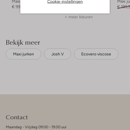
Cookie-instellingen
Maxi jurk
Maxi jurk
Maxi j
€ 99,99
€ 189,99
€ 94,99
€ 199,
+ meer kleuren
Bekijk meer
Maxi jurken
Josh V
Ecovero viscose
Contact
Maandag - Vrijdag 09:00 - 19:00 uur