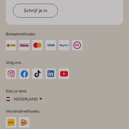
Schrijf je in
Betaalmethodes
Volg ons
Omoda
Omoda
Omoda
Omoda
Omoda
Kies je land
Instagram
Facebook
TikTok
LinkedIn
YouTube
NEDERLAND
Kies
Verzendmethodes
je
Sluit
land
Nederland