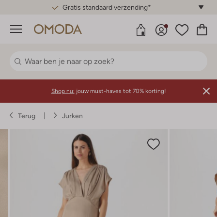
Gratis standaard verzending*
Menu
Shop nu:
jouw must-haves tot 70% korting!
Terug
Jurken