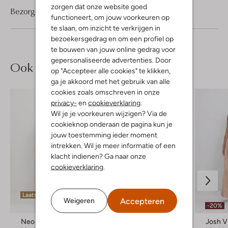
zorgen dat onze website goed
Bezorgen & retourneren
functioneert, om jouw voorkeuren op
te slaan, om inzicht te verkrijgen in
bezoekersgedrag en om een profiel op
te bouwen van jouw online gedrag voor
gepersonaliseerde advertenties. Door
Ook iets voor jou?
op "Accepteer alle cookies" te klikken,
ga je akkoord met het gebruik van alle
cookies zoals omschreven in onze
privacy-
en
cookieverklaring
.
Wil je je voorkeuren wijzigen? Via de
cookieknop onderaan de pagina kun je
jouw toestemming ieder moment
intrekken. Wil je meer informatie of een
klacht indienen? Ga naar onze
cookieverklaring
.
Laatste items
Laatste maten
Accepteren
Weigeren
-20%
-50%
Neo Noir
Nema
Josh V