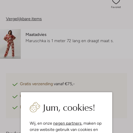
Favoriet
Vergelijkbare items
Maatadvies
Maruschka is 1 meter 72 lang en draagt maat s.
Gratis verzending
vanaf €75,-
Gratis retourneren
binnen 30 dagen*
Jum, cookies!
Betaal achteraf
met Klarna
Wij, en onze
negen partners
, maken op
onze website gebruik van cookies en