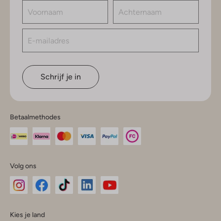
Schrijf je in
Betaalmethodes
Volg ons
Omoda
Omoda
Omoda
Omoda
Omoda
Kies je land
Instagram
Facebook
TikTok
LinkedIn
YouTube