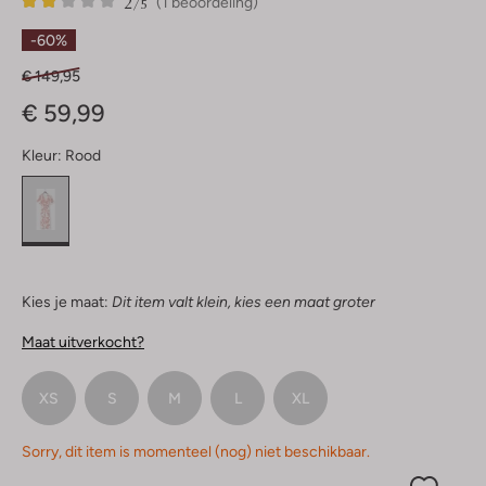
2
1
2
/5
(1 beoordeling)
Sterren
-60%
€ 149,95
€ 59,99
Kleur:
Rood
Kies je maat:
Dit item valt klein, kies een maat groter
Maat uitverkocht?
XS
S
M
L
XL
Sorry, dit item is momenteel (nog) niet beschikbaar.