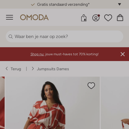
Gratis standaard verzending*
Menu
Shop nu:
jouw must-haves tot 70% korting!
Terug
Jumpsuits Dames