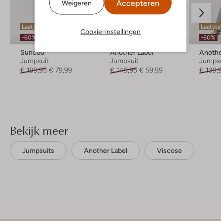
Accepteren
Weigeren
Laatste item
Laatste item
Laatste
Cookie-instellingen
-60%
-60%
-60%
Suncoo
Another Label
Anothe
Jumpsuit
Jumpsuit
Jumpsu
€ 199,95
€ 79,99
€ 149,95
€ 59,99
€ 139,
Bekijk meer
Jumpsuits
Another Label
Viscose