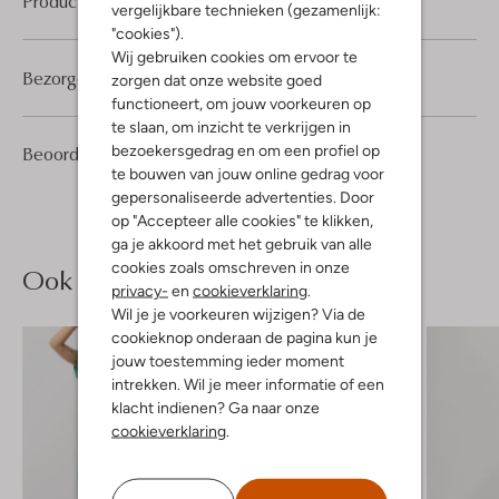
Product informatie
vergelijkbare technieken (gezamenlijk:
"cookies").
Wij gebruiken cookies om ervoor te
Bezorgen & retourneren
zorgen dat onze website goed
functioneert, om jouw voorkeuren op
te slaan, om inzicht te verkrijgen in
1
2
bezoekersgedrag en om een profiel op
Beoordelingen
(1)
2
/5
Sterren
te bouwen van jouw online gedrag voor
gepersonaliseerde advertenties. Door
op "Accepteer alle cookies" te klikken,
ga je akkoord met het gebruik van alle
cookies zoals omschreven in onze
Ook iets voor jou?
privacy-
en
cookieverklaring
.
Wil je je voorkeuren wijzigen? Via de
cookieknop onderaan de pagina kun je
jouw toestemming ieder moment
intrekken. Wil je meer informatie of een
klacht indienen? Ga naar onze
cookieverklaring
.