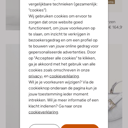
Laatste items
vergelijkbare technieken (gezamenlijk:
-50%
"cookies").
Wij gebruiken cookies om ervoor te
Nubikk
Hoge laarzen
zorgen dat onze website goed
Ontdek de look
€ 329,95
€ 164,99
functioneert, om jouw voorkeuren op
te slaan, om inzicht te verkrijgen in
bezoekersgedrag en om een profiel op
te bouwen van jouw online gedrag voor
gepersonaliseerde advertenties. Door
op "Accepteer alle cookies" te klikken,
ga je akkoord met het gebruik van alle
cookies zoals omschreven in onze
privacy-
en
cookieverklaring
.
Wil je je voorkeuren wijzigen? Via de
cookieknop onderaan de pagina kun je
jouw toestemming ieder moment
intrekken. Wil je meer informatie of een
klacht indienen? Ga naar onze
cookieverklaring
.