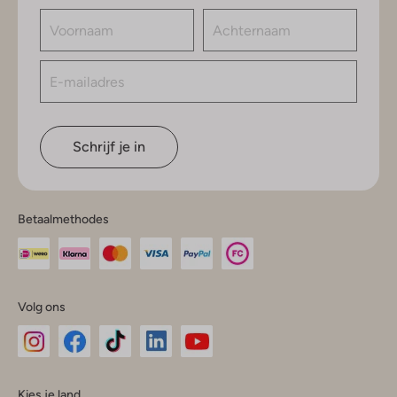
Schrijf je in
Betaalmethodes
Volg ons
Omoda
Omoda
Omoda
Omoda
Omoda
Kies je land