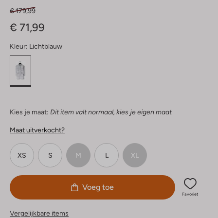
€ 179,99
€ 71,99
Kleur:
Lichtblauw
Kies je maat:
Dit item valt normaal, kies je eigen maat
Maat uitverkocht?
XS
S
M
L
XL
Voeg toe
Favoriet
Vergelijkbare items