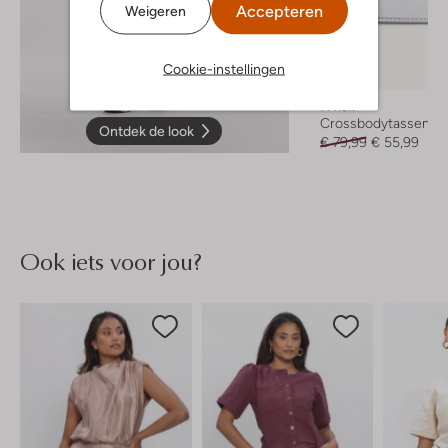
Accepteren
Weigeren
Cookie-instellingen
-30%
Hvisk
Crossbodytassen
Ontdek de look
€ 79,99
€ 55,99
Ook iets voor jou?