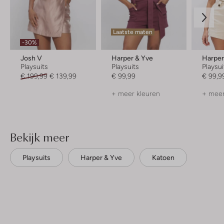
Laatste maten
-30%
Josh V
Harper & Yve
Harper
Playsuits
Playsuits
Playsui
€ 199,99
€ 139,99
€ 99,99
€ 99,9
+ meer kleuren
+ meer
Bekijk meer
Playsuits
Harper & Yve
Katoen