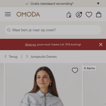
Gratis standaard verzending*
Menu
Shop nu:
jouw must-haves tot 70% korting!
Terug
Jumpsuits Dames
4 items