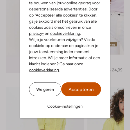
te bouwen van jouw online gedrag voor
gepersonaliseerde advertenties. Door
op "Accepteer alle cookies" te klikken,
ga je akkoord met het gebruik van alle
cookies zoals omschreven in onze
privacy-
en
cookieverklaring
.
Wil je je voorkeuren wijzigen? Via de
Laatste items
cookieknop onderaan de pagina kun je
-50%
jouw toestemming ieder moment
intrekken. Wil je meer informatie of een
Josh V
klacht indienen? Ga naar onze
Top
Ontdek de look
cookieverklaring
.
€ 49,95
€ 24,99
Accepteren
Weigeren
Cookie-instellingen