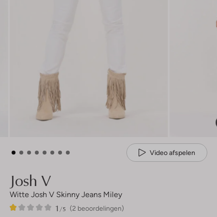
Video afspelen
Josh V
Witte Josh V Skinny Jeans Miley
1
2
1
/5
(2 beoordelingen)