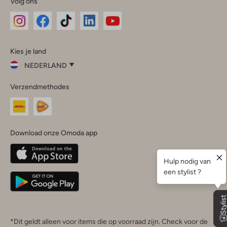
Volg ons
Omoda
Omoda
Omoda
Omoda
Omoda
Kies je land
Instagram
Facebook
TikTok
LinkedIn
YouTube
NEDERLAND
Kies
Verzendmethodes
je
Sluit
land
Nederland
België
(Nederlands)
Download onze Omoda app
Belgique
(Français)
Deutschland
*Dit geldt alleen voor items die op voorraad zijn. Check voor de