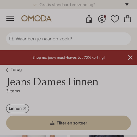
Gratis standaard verzending*
Menu
Shop nu:
jouw must-haves tot 70% korting!
Terug
Jeans Dames Linnen
3 items
Linnen
Filter en sorteer