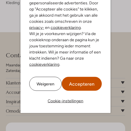
Kleding
Jeans
Jeans Dames
gepersonaliseerde advertenties. Door
op "Accepteer alle cookies" te klikken,
ga je akkoord met het gebruik van alle
cookies zoals omschreven in onze
privacy-
en
cookieverklaring
.
Wil je je voorkeuren wijzigen? Via de
cookieknop onderaan de pagina kun je
jouw toestemming ieder moment
intrekken. Wil je meer informatie of een
Contact
klacht indienen? Ga naar onze
cookieverklaring
.
Maandag - Vrijdag 09:00 - 19:00 uur
Zaterdag 09:00 - 17:00 uur
Klantenservice
Accepteren
Weigeren
Account
Inspiratie
Cookie-instellingen
Omoda