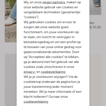
Wij, en onze
negen partners
, maken op
onze website gebruik van cookies en
-60%
vergelijkbare technieken (gezamenlijk:
"cookies").
Notre-V
Wij gebruiken cookies om ervoor te
Trenchcoats
zorgen dat onze website goed
€ 229,99
€ 91,99
functioneert, om jouw voorkeuren op
te slaan, om inzicht te verkrijgen in
Ontdek de look
bezoekersgedrag en om een profiel op
te bouwen van jouw online gedrag voor
gepersonaliseerde advertenties. Door
op "Accepteer alle cookies" te klikken,
ga je akkoord met het gebruik van alle
cookies zoals omschreven in onze
privacy-
en
cookieverklaring
.
Wil je je voorkeuren wijzigen? Via de
cookieknop onderaan de pagina kun je
jouw toestemming ieder moment
intrekken. Wil je meer informatie of een
klacht indienen? Ga naar onze
cookieverklaring
.