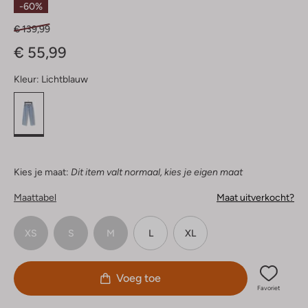
-60%
€ 139,99
€ 55,99
Kleur:
Lichtblauw
Kies je maat:
Dit item valt normaal, kies je eigen maat
Maattabel
Maat uitverkocht?
XS
S
M
L
XL
Voeg toe
Favoriet