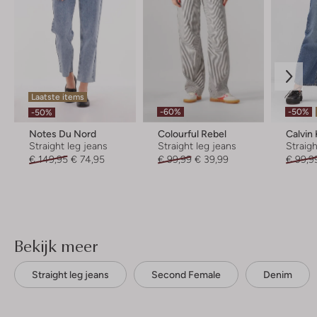
Laatste items
-60%
-50%
-50%
Notes Du Nord
Colourful Rebel
Calvin 
Straight leg jeans
Straight leg jeans
Straigh
€ 149,95
€ 74,95
€ 99,99
€ 39,99
€ 99,9
Bekijk meer
Straight leg jeans
Second Female
Denim