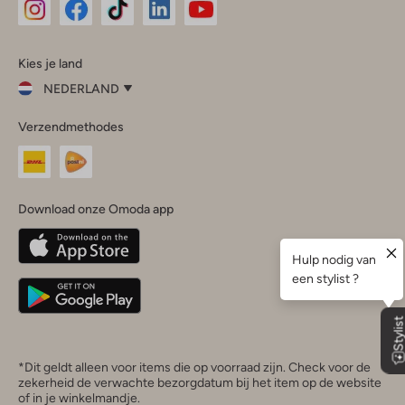
Omoda
Omoda
Omoda
Omoda
Omoda
Kies je land
Instagram
Facebook
TikTok
LinkedIn
YouTube
NEDERLAND
Kies
Verzendmethodes
je
Sluit
land
Nederland
België
(Nederlands)
Download onze Omoda app
Belgique
(Français)
Deutschland
*Dit geldt alleen voor items die op voorraad zijn. Check voor de
zekerheid de verwachte bezorgdatum bij het item op de website
of in je winkelmandje.