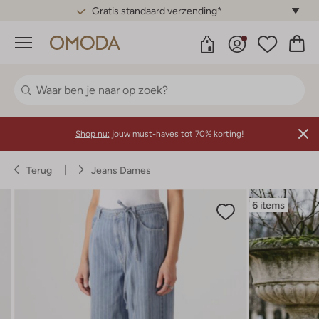
Gratis standaard verzending*
Menu
Shop nu:
jouw must-haves tot 70% korting!
Terug
Jeans Dames
6 items