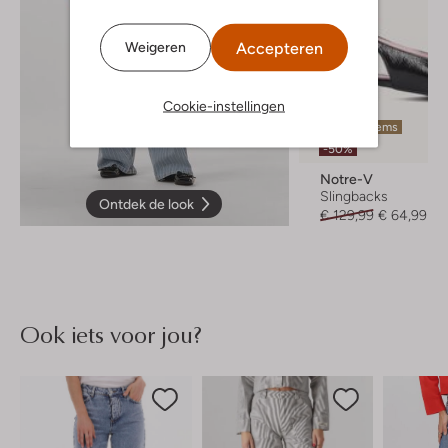
Accepteren
Weigeren
Cookie-instellingen
Laatste items
-50%
Notre-V
Slingbacks
Ontdek de look
€ 129,99
€ 64,99
Ook iets voor jou?