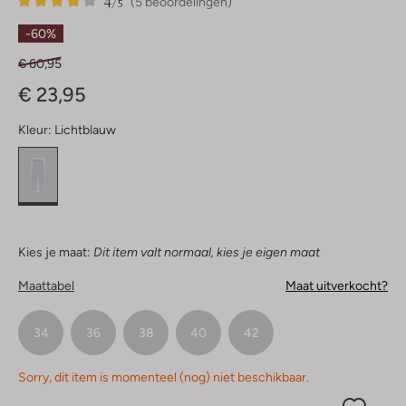
4
5
4
/5
(5 beoordelingen)
Sterren
-60%
€ 60,95
€ 23,95
Kleur:
Lichtblauw
Kies je maat:
Dit item valt normaal, kies je eigen maat
Maattabel
Maat uitverkocht?
34
36
38
40
42
Sorry, dit item is momenteel (nog) niet beschikbaar.