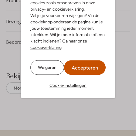
Product informatie
cookies zoals omschreven in onze
privacy-
en
cookieverklaring
.
Wil je je voorkeuren wijzigen? Via de
Bezorgen & retourneren
cookieknop onderaan de pagina kun je
jouw toestemming ieder moment
intrekken. Wil je meer informatie of een
5
4
klacht indienen? Ga naar onze
Beoordelingen
(5)
4
/5
Sterren
cookieverklaring
.
Accepteren
Weigeren
Bekijk meer
Cookie-instellingen
Mom jeans
Na-Kd
Denim