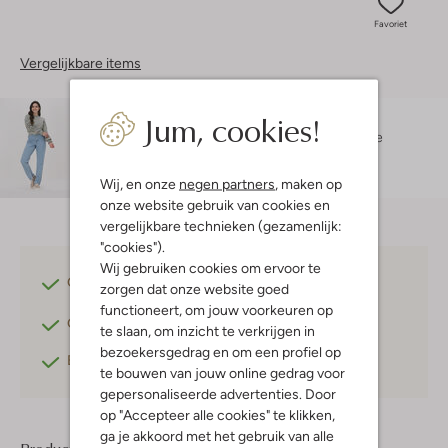
Favoriet
Vergelijkbare items
Jum, cookies!
Maatadvies
Zohra is 1 meter 70 lang en draagt maat 36.
De
pasvorm is
mom
.
Wij, en onze
negen partners
, maken op
onze website gebruik van cookies en
vergelijkbare technieken (gezamenlijk:
"cookies").
Wij gebruiken cookies om ervoor te
Gratis verzending
vanaf €75,-
zorgen dat onze website goed
functioneert, om jouw voorkeuren op
Gratis retourneren
binnen 30 dagen*
te slaan, om inzicht te verkrijgen in
bezoekersgedrag en om een profiel op
Betaal achteraf
met Klarna
te bouwen van jouw online gedrag voor
gepersonaliseerde advertenties. Door
op "Accepteer alle cookies" te klikken,
ga je akkoord met het gebruik van alle