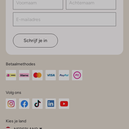
Schrijf je in
Betaalmethodes
Volg ons
Omoda
Omoda
Omoda
Omoda
Omoda
Kies je land
Instagram
Facebook
TikTok
LinkedIn
YouTube