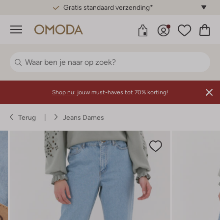
Gratis standaard verzending*
Menu
Shop nu:
jouw must-haves tot 70% korting!
Terug
Jeans Dames