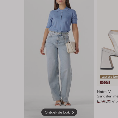
Laatste it
-50%
Notre-V
Sandalen me
€ 139,99
€ 6
Ontdek de look