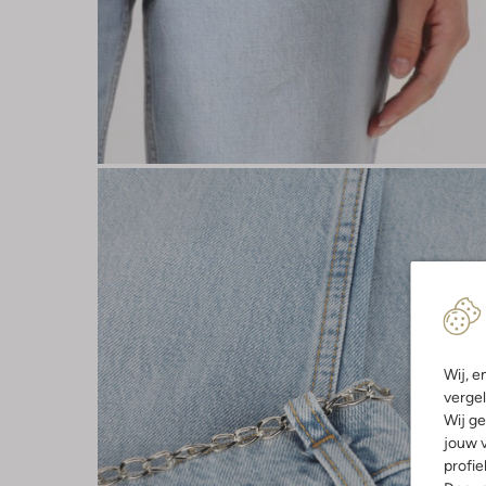
Wij, e
vergel
Wij ge
jouw v
profie