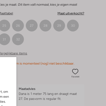
ies je maat:
Dit item valt normaal, kies je eigen maat
Maattabel
Maat uitverkocht?
25
26
27
28
29
30
31
32
ergelijkbare items
orry, dit item is momenteel (nog) niet beschikbaar.
Favoriet
Maatadvies
rt, om
Dana is 1 meter 75 lang en draagt maat
om een
27.
De pasvorm is
regular fit
.
ies.