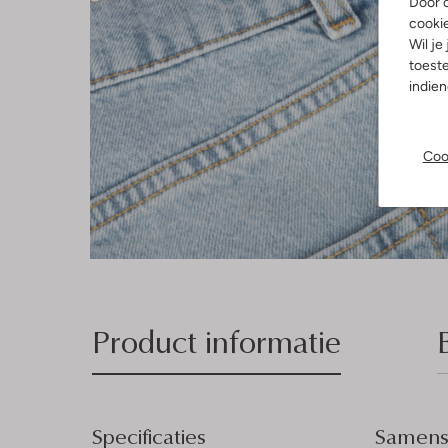
Door o
cooki
Wil je
toeste
indie
Coo
Product informatie
Specificaties
Samenst