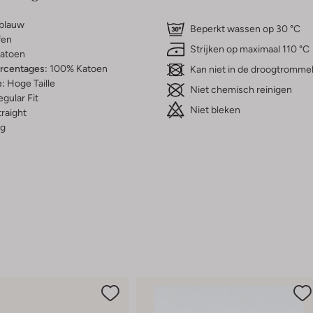
tblauw
Beperkt wassen op 30 °C
fen
Strijken op maximaal 110 °C
atoen
ercentages:
100% Katoen
Kan niet in de droogtromme
e:
Hoge Taille
Niet chemisch reinigen
gular Fit
Niet bleken
raight
g