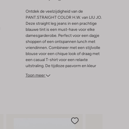
Ontdek de veelzijdigheid van de
PANT.STRAIGHT COLOR H.W. van LIU JO.
Deze straight leg jeans in een prachtige
l
blauwe tint is een must-have voor elke
damesgarderobe. Perfect voor een dagje
shoppen of een ontspannen lunch met
vriendinnen. Combineer met een stijlvolle
blouse voor een chique look of draag met
een casual T-shirt voor een relaxte
uitstraling. De tijdloze pasvorm en kleur
maken deze jeans een ideale match met
Toon meer
zowel sneakers als hakken. Voeg een
trendy jasje toe en je bent klaar voor elke
gelegenheid. Geniet van comfort en stijl in
één met deze prachtige jeans.