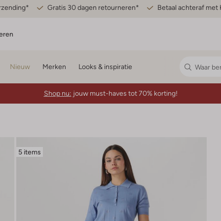
erzending*
Gratis 30 dagen retourneren*
Betaal achteraf met 
eren
Nieuw
Merken
Looks & inspiratie
Shop nu:
jouw must-haves tot 70% korting!
5 items