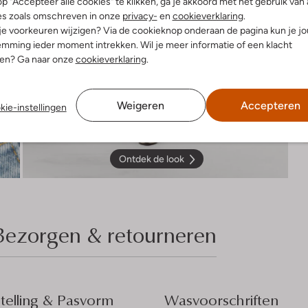
p "Accepteer alle cookies" te klikken, ga je akkoord met het gebruik van 
es zoals omschreven in onze
privacy-
en
cookieverklaring
.
 je voorkeuren wijzigen? Via de cookieknop onderaan de pagina kun je j
mming ieder moment intrekken. Wil je meer informatie of een klacht
nen? Ga naar onze
cookieverklaring
.
Weigeren
Accepteren
kie-instellingen
Ontdek de look
Bezorgen & retourneren
elling & Pasvorm
Wasvoorschriften