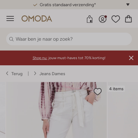
Gratis standaard verzending*
Menu
Shop nu:
jouw must-haves tot 70% korting!
Terug
Jeans Dames
4 items