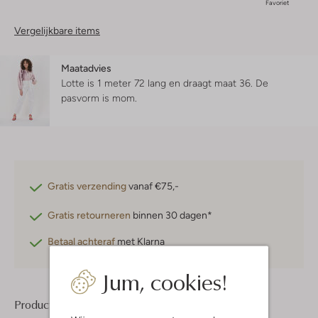
Favoriet
Vergelijkbare items
Maatadvies
Lotte is 1 meter 72 lang en draagt maat 36.
De
pasvorm is
mom
.
Gratis verzending
vanaf €75,-
Gratis retourneren
binnen 30 dagen*
Betaal achteraf
met Klarna
Jum, cookies!
Product informatie