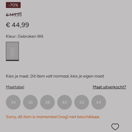
Sterren
-70%
€ 149,95
€ 44,99
Kleur:
Gebroken Wit
Kies je maat:
Dit item valt normaal, kies je eigen maat
Maattabel
Maat uitverkocht?
34
36
38
40
42
44
Sorry, dit item is momenteel (nog) niet beschikbaar.