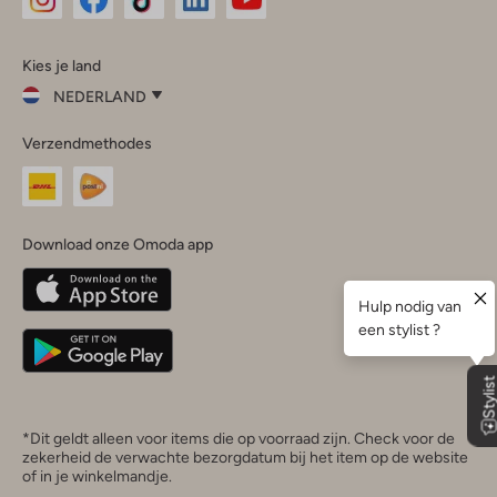
Omoda
Omoda
Omoda
Omoda
Omoda
Kies je land
Instagram
Facebook
TikTok
LinkedIn
YouTube
NEDERLAND
Kies
Verzendmethodes
je
Sluit
land
Nederland
België
(Nederlands)
Download onze Omoda app
Belgique
(Français)
Deutschland
*Dit geldt alleen voor items die op voorraad zijn. Check voor de
zekerheid de verwachte bezorgdatum bij het item op de website
of in je winkelmandje.