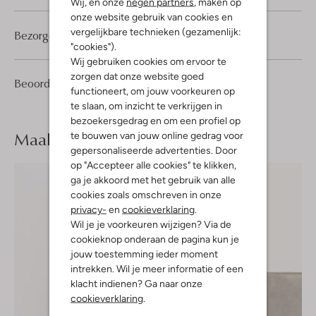
Wij, en onze
negen partners
, maken op
onze website gebruik van cookies en
vergelijkbare technieken (gezamenlijk:
Bezorgen & retourneren
"cookies").
Wij gebruiken cookies om ervoor te
zorgen dat onze website goed
1
5
Beoordelingen
(1)
5
/5
functioneert, om jouw voorkeuren op
Sterren
te slaan, om inzicht te verkrijgen in
bezoekersgedrag en om een profiel op
Maak je
look compleet
te bouwen van jouw online gedrag voor
gepersonaliseerde advertenties. Door
op "Accepteer alle cookies" te klikken,
ga je akkoord met het gebruik van alle
cookies zoals omschreven in onze
privacy-
en
cookieverklaring
.
Wil je je voorkeuren wijzigen? Via de
cookieknop onderaan de pagina kun je
jouw toestemming ieder moment
intrekken. Wil je meer informatie of een
klacht indienen? Ga naar onze
cookieverklaring
.