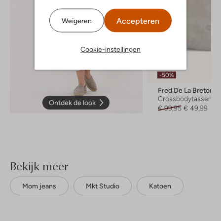
Accepteren
Weigeren
Cookie-instellingen
-50%
Fred De La Bretonie
Crossbodytassen
Ontdek de look
€ 99,95
€ 49,99
Bekijk meer
Mom jeans
Mkt Studio
Katoen