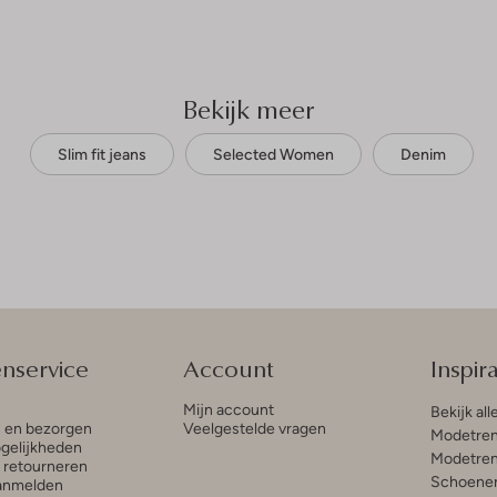
Bekijk meer
Slim fit jeans
Selected Women
Denim
enservice
Account
Inspira
Mijn account
Bekijk all
n en bezorgen
Veelgestelde vragen
Modetren
gelijkheden
Modetren
n retourneren
Schoenen
anmelden