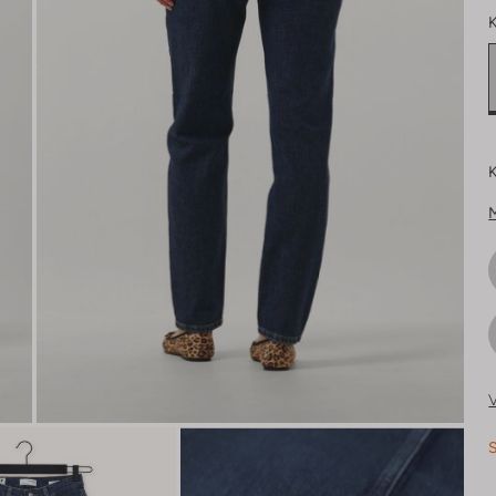
K
K
V
S