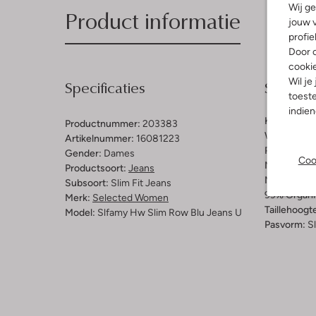
Wij ge
Product informatie
jouw v
profie
Door o
cooki
Wil je
Specificaties
Samenst
toeste
indie
Kleur:
Donk
Productnummer:
203383
Wassing:
D
Artikelnummer:
16081223
Patroon:
Ge
Gender:
Dames
Coo
Materiaal:
D
Productsoort:
Jeans
Materiaalp
Subsoort:
Slim Fit Jeans
99% Organi
Merk:
Selected Women
Taillehoogt
Model:
Slfamy Hw Slim Row Blu Jeans U
Pasvorm:
S