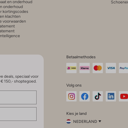
aat en onderhoud
Schoenen
en onderhoud
r kortingscodes
en klachten
e voorwaarden
tatement
atement
 Intelligence
Betaalmethodes
e deals, speciaal voor
p € 150,- shoptegoed.
Volg ons
Omoda
Omoda
Omoda
Omoda
Om
Kies je land
Instagram
Facebook
TikTok
LinkedI
Yo
NEDERLAND
Kies