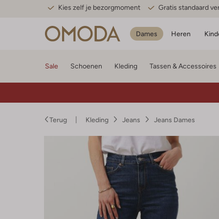
Kies zelf je bezorgmoment
Gratis standaard v
Dames
Heren
Kind
Sale
Schoenen
Kleding
Tassen & Accessoires
Terug
Kleding
Jeans
Jeans Dames