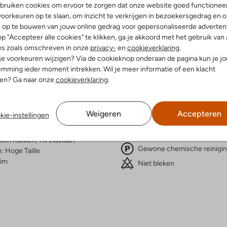
bruiken cookies om ervoor te zorgen dat onze website goed functionee
Bezorgen & retourneren
oorkeuren op te slaan, om inzicht te verkrijgen in bezoekersgedrag en 
l op te bouwen van jouw online gedrag voor gepersonaliseerde advertent
p "Accepteer alle cookies" te klikken, ga je akkoord met het gebruik van 
es zoals omschreven in onze
privacy-
en
cookieverklaring
.
 je voorkeuren wijzigen? Via de cookieknop onderaan de pagina kun je j
elling & Pasvorm
Wasvoorschriften
mming ieder moment intrekken. Wil je meer informatie of een klacht
nen? Ga naar onze
cookieverklaring
.
erblauw
Normaal wassen op 40 °C
onkere Wassing
Strijken op maximaal 150 °C
meleerd
Weigeren
Accepteren
kie-instellingen
enim
Kan niet in de droogtromme
ercentages:
Alleen in de schaduw droge
sch Katoen, 1% Elastaan
Gewone chemische reinigi
e:
Hoge Taille
lim
Niet bleken