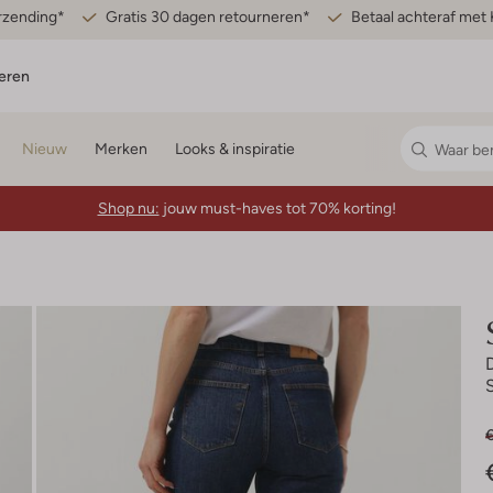
erzending*
Gratis 30 dagen retourneren*
Betaal achteraf met 
eren
Nieuw
Merken
Looks & inspiratie
Shop nu:
jouw must-haves tot 70% korting!