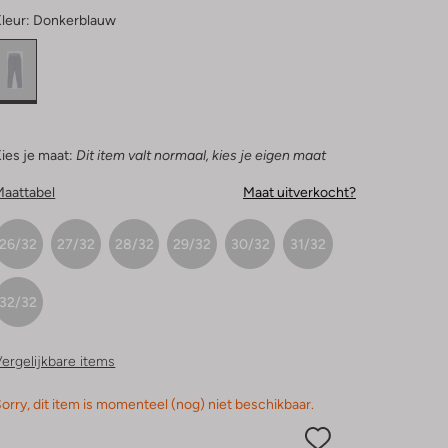
leur:
Donkerblauw
ies je maat:
Dit item valt normaal, kies je eigen maat
Maattabel
Maat uitverkocht?
26/32
27/32
28/32
29/32
30/32
31/32
32/32
ergelijkbare items
orry, dit item is momenteel (nog) niet beschikbaar.