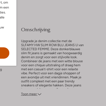
rt, om
om een
ies.
alle
ouw
Omschrijving
Upgrade je denim collectie met de
SLFAMY HW SLIM ROW BLU JEANS U van
SELECTED FEMME. Deze donkerblauwe
slim fit jeans is gemaakt van hoogwaardig
l
denim en zorgt voor een stijlvolle look.
Combineer de jeans met een witte blouse
n
voor een chique uitstraling of draag hem
met een casual t-shirt voor een relaxte
ng
vibe. Perfect voor een dagje shoppen of
een avondje uit met vriendinnen. Maak je
outfit compleet met een paar trendy
sneakers of elegante hakken. Deze jeans
is een must-have voor elke moderne
vrouw!
Toon meer