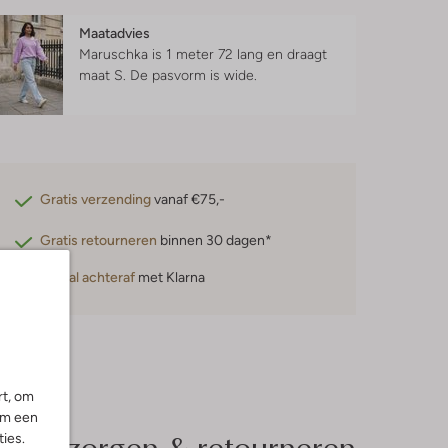
Maatadvies
Maruschka is 1 meter 72 lang en draagt
maat S.
De pasvorm is
wide
.
Gratis verzending
vanaf €75,-
Gratis retourneren
binnen 30 dagen*
Betaal achteraf
met Klarna
rt, om
om een
Bezorgen & retourneren
ies.