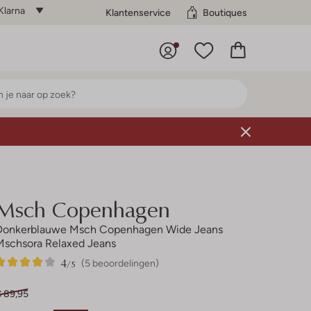
Klarna
Klantenservice
Boutiques
Msch Copenhagen
Donkerblauwe Msch Copenhagen Wide Jeans
Mschsora Relaxed Jeans
4
5
4
/5
(5 beoordelingen)
Sterren
€ 89,95