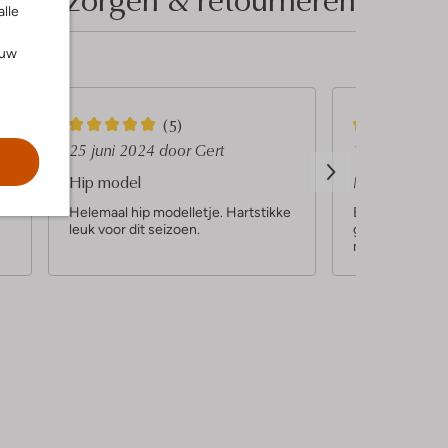
alle
ouw
5
4
(5)
S
S
25 juni 2024
door Gert
19 juni 2024
t
t
Hip model
Mooie broek
e
e
Helemaal hip modelletje. Hartstikke
Erg mooie broe
leuk voor dit seizoen.
geretourneerd.
r
r
model.
r
r
e
e
n
n