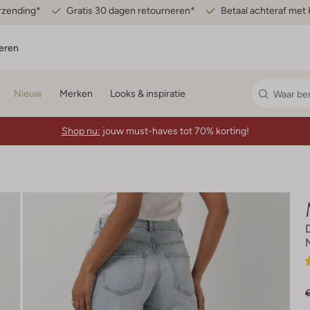
erzending*
Gratis 30 dagen retourneren*
Betaal achteraf met 
eren
Nieuw
Merken
Looks & inspiratie
Shop nu:
jouw must-haves tot 70% korting!