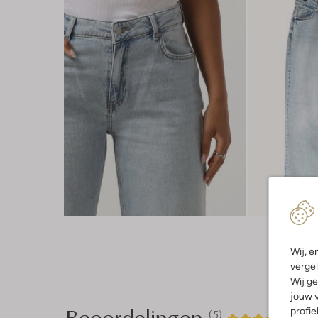
Wij, e
vergel
Wij ge
jouw v
Beoordelingen
profie
(5)
5
4