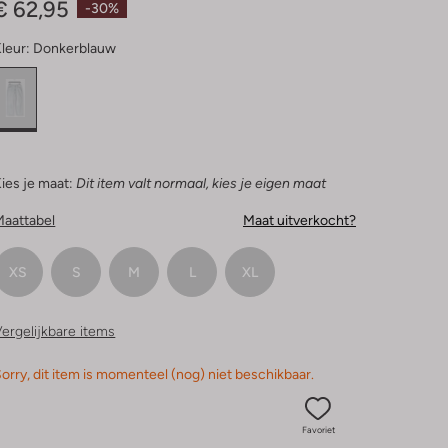
€ 62,95
-30%
leur:
Donkerblauw
ies je maat:
Dit item valt normaal, kies je eigen maat
Maattabel
Maat uitverkocht?
XS
S
M
L
XL
ergelijkbare items
orry, dit item is momenteel (nog) niet beschikbaar.
Favoriet