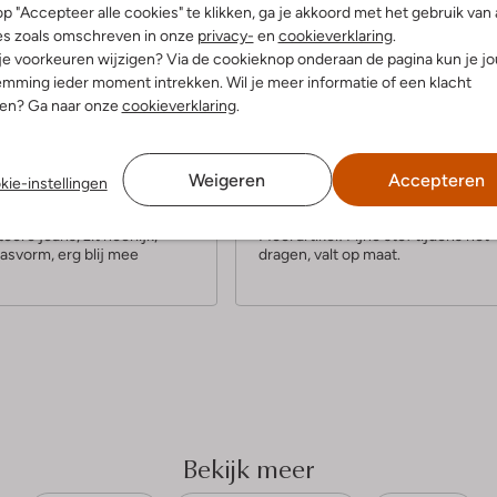
p "Accepteer alle cookies" te klikken, ga je akkoord met het gebruik van 
es zoals omschreven in onze
privacy-
en
cookieverklaring
.
 je voorkeuren wijzigen? Via de cookieknop onderaan de pagina kun je j
mming ieder moment intrekken. Wil je meer informatie of een klacht
nen? Ga naar onze
cookieverklaring
.
4
(5)
(4)
S
tember 2024
door Jvb
14 juli 2024
door Jdb
Weigeren
Accepteren
kie-instellingen
t
Mooi
e
oere jeans, zit heerlijk,
Mooi artikel! Fijne stof tijdens het
asvorm, erg blij mee
dragen, valt op maat.
r
r
e
n
Bekijk meer