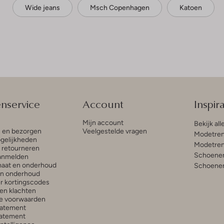
Wide jeans
Msch Copenhagen
Katoen
enservice
Account
Inspira
Mijn account
Bekijk all
n en bezorgen
Veelgestelde vragen
Modetren
gelijkheden
Modetren
n retourneren
Schoenen
anmelden
aat en onderhoud
Schoenen
en onderhoud
r kortingscodes
en klachten
e voorwaarden
tatement
atement