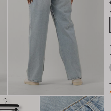
K
K
V
S