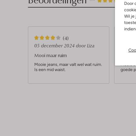
4
/5
Door o
cooki
Sterren
Wil je
toeste
indie
4
5
(4)
S
S
05 december 2024
door Liza
06 sep
Coo
t
t
Mooi maar ruim
Jeans
e
e
Mooie jeans, maar valt wel wat ruim.
Mooie st
Is een mid waist.
goede p
r
r
r
r
e
e
n
n