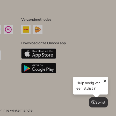
Verzendmethodes
Download onze Omoda app
oda
n
uTube
f in je winkelmandje.