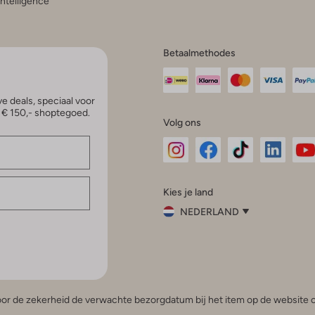
 Intelligence
Betaalmethodes
e deals, speciaal voor
p € 150,- shoptegoed.
Volg ons
Omoda
Omoda
Omoda
Omoda
Om
Kies je land
Instagram
Facebook
TikTok
LinkedI
Yo
NEDERLAND
Kies
je
Sluit
land
Nederland
België
(Nederlands)
 voor de zekerheid de verwachte bezorgdatum bij het item op de website o