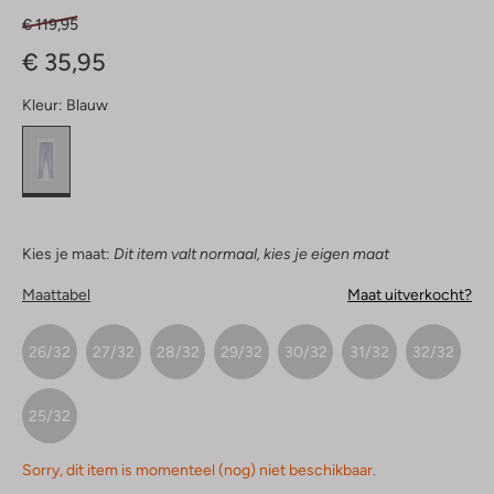
€ 119,95
€ 35,95
Kleur:
Blauw
Kies je maat:
Dit item valt normaal, kies je eigen maat
Maattabel
Maat uitverkocht?
26/32
27/32
28/32
29/32
30/32
31/32
32/32
25/32
Sorry, dit item is momenteel (nog) niet beschikbaar.