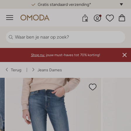
Gratis standaard verzending*
Menu
Shop nu:
jouw must-haves tot 70% korting!
Terug
Jeans Dames