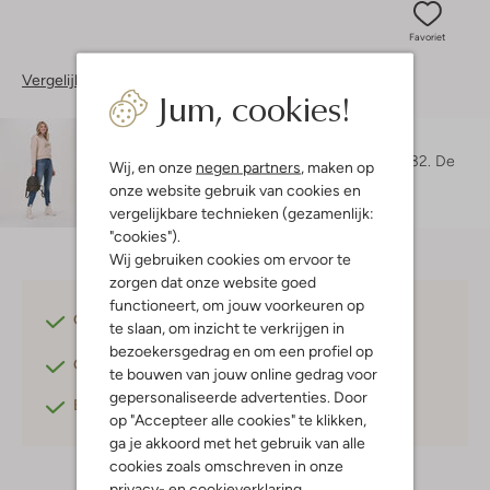
Favoriet
Vergelijkbare items
Jum, cookies!
Maatadvies
Danielle is 1 meter 74 lang en draagt maat 27/32.
De
Wij, en onze
negen partners
, maken op
pasvorm is
skinny
.
onze website gebruik van cookies en
vergelijkbare technieken (gezamenlijk:
"cookies").
Wij gebruiken cookies om ervoor te
zorgen dat onze website goed
functioneert, om jouw voorkeuren op
Gratis verzending
vanaf €75,-
te slaan, om inzicht te verkrijgen in
bezoekersgedrag en om een profiel op
Gratis retourneren
binnen 30 dagen*
te bouwen van jouw online gedrag voor
gepersonaliseerde advertenties. Door
Betaal achteraf
met Klarna
op "Accepteer alle cookies" te klikken,
ga je akkoord met het gebruik van alle
cookies zoals omschreven in onze
privacy-
en
cookieverklaring
.