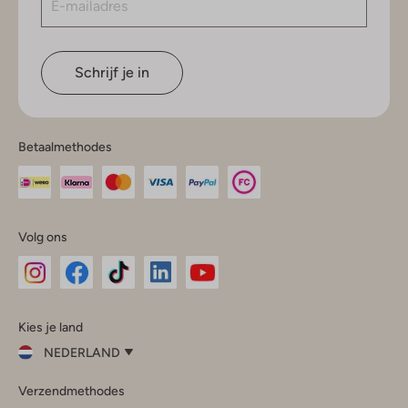
Schrijf je in
Betaalmethodes
Volg ons
Omoda
Omoda
Omoda
Omoda
Omoda
Kies je land
Instagram
Facebook
TikTok
LinkedIn
YouTube
NEDERLAND
Kies
Verzendmethodes
je
Sluit