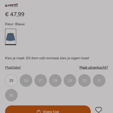
€ 119,95
€ 47,99
Kleur:
Blauw
Kies je maat:
Dit item valt normaal, kies je eigen maat
Maattabel
Maat uitverkocht?
25
26
27
28
29
30
31
32
Voeg toe