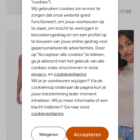
Vanilia
"cookies").
Top
Ontdek de look
Wij gebruiken cookies om ervoor te
€ 39,95
€ 27,99
zorgen dat onze website goed
functioneert, om jouw voorkeuren op
te slaan, om inzicht te verkrijgen in
bezoekersgedrag en om een profiel op
te bouwen van jouw online gedrag voor
gepersonaliseerde advertenties. Door
op "Accepteer alle cookies" te klikken,
ga je akkoord met het gebruik van alle
cookies zoals omschreven in onze
privacy-
en
cookieverklaring
.
Wil je je voorkeuren wijzigen? Via de
cookieknop onderaan de pagina kun je
jouw toestemming ieder moment
intrekken. Wil je meer informatie of een
klacht indienen? Ga naar onze
cookieverklaring
.
Accepteren
Weigeren
Laatste item