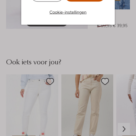
-60%
Cookie-instellingen
Gestuz
Top
Ontdek de look
€ 99,95
€ 39,95
Ook iets voor jou?