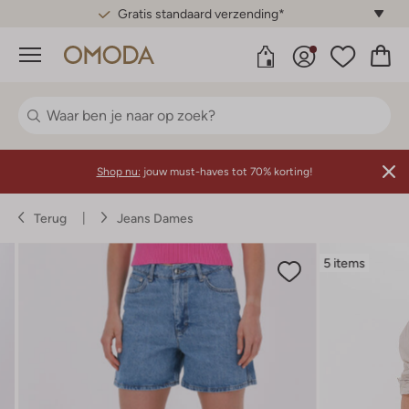
Gratis standaard verzending*
Menu
Shop nu:
jouw must-haves tot 70% korting!
Terug
Jeans Dames
5 items