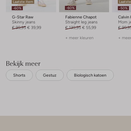
Laatste item
Laatste
-60%
-60%
-50%
G-Star Raw
Fabienne Chapot
Calvin 
Skinny jeans
Straight leg jeans
Mom j
€ 99,95
€ 39,99
€ 139,95
€ 55,99
€ 99,9
+ meer kleuren
+ meer
Bekijk meer
Shorts
Gestuz
Biologisch katoen