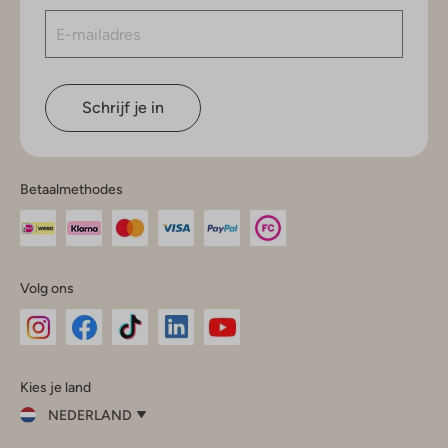
Schrijf je in
Betaalmethodes
Volg ons
Omoda
Omoda
Omoda
Omoda
Omoda
Kies je land
Instagram
Facebook
TikTok
LinkedIn
YouTube
NEDERLAND
Kies