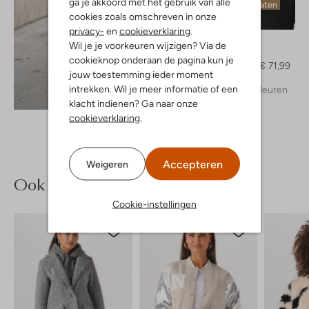
ga je akkoord met het gebruik van alle
Laatste maten
cookies zoals omschreven in onze
-40%
privacy-
en
cookieverklaring
.
Moscow
Wil je je voorkeuren wijzigen? Via de
Trui
cookieknop onderaan de pagina kun je
€ 119,99
€ 71,99
jouw toestemming ieder moment
intrekken. Wil je meer informatie of een
+ meer kleuren
Ontdek de look
klacht indienen? Ga naar onze
cookieverklaring
.
Accepteren
Weigeren
Ook iets voor jou?
Cookie-instellingen