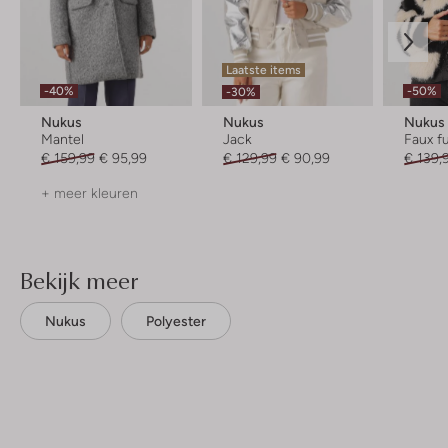
Laatste items
-40%
-50%
-30%
Nukus
Nukus
Nukus
Mantel
Jack
Faux fu
€ 159,99
€ 95,99
€ 129,99
€ 90,99
€ 139,
+ meer kleuren
Bekijk meer
Nukus
Polyester