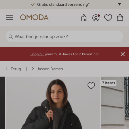
Gratis standaard verzending*
Menu
Shop nu:
jouw must-haves tot 70% korting!
Terug
Jassen Dames
7 items