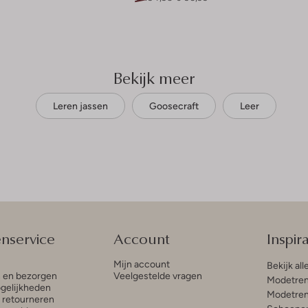
Bekijk meer
Leren jassen
Goosecraft
Leer
enservice
Account
Inspira
Mijn account
Bekijk all
n en bezorgen
Veelgestelde vragen
Modetren
gelijkheden
Modetren
n retourneren