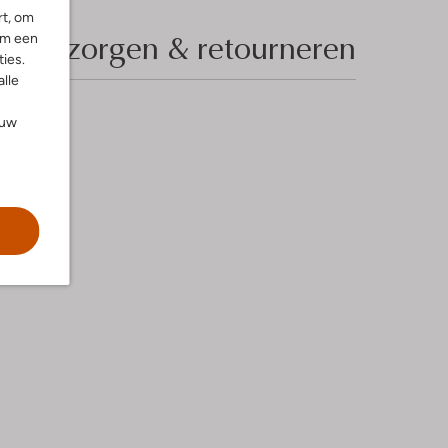
rt, om
Bezorgen & retourneren
om een
ies.
alle
ouw