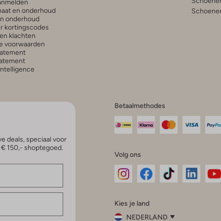
Schoenen
anmelden
aat en onderhoud
Schoenen
en onderhoud
r kortingscodes
en klachten
e voorwaarden
tatement
atement
 Intelligence
Betaalmethodes
e deals, speciaal voor
p € 150,- shoptegoed.
Volg ons
Omoda
Omoda
Omoda
Omoda
Om
Kies je land
Instagram
Facebook
TikTok
LinkedI
Yo
NEDERLAND