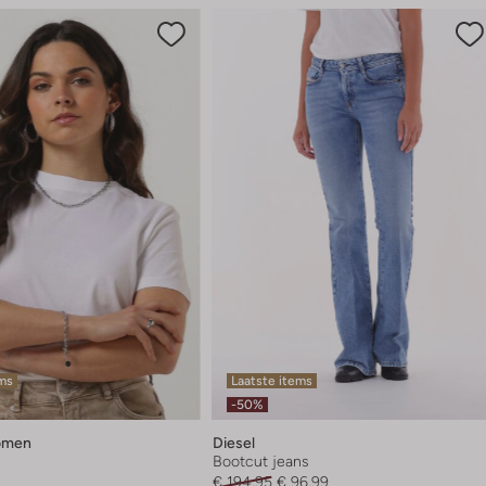
ems
Laatste items
-50%
omen
Diesel
Bootcut jeans
€ 194,95
€ 96,99