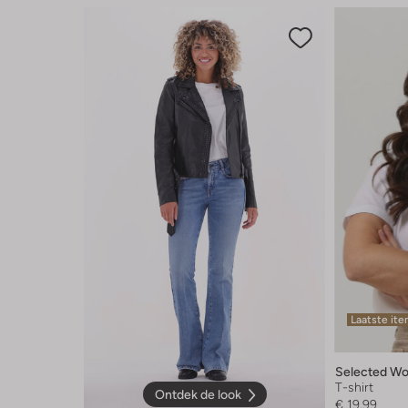
Laatste it
Selected W
T-shirt
Ontdek de look
€ 19,99