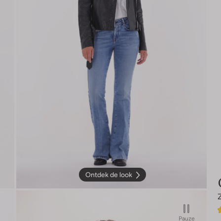
Ontdek de look
Pauze