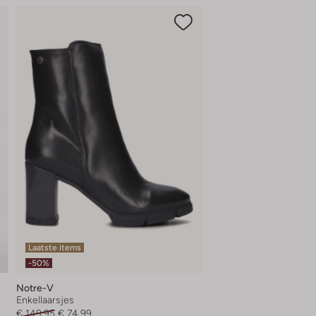
Laatste items
-50%
Notre-V
Enkellaarsjes
€ 149,95
€ 74,99