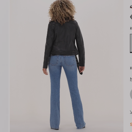
K
K
V
S