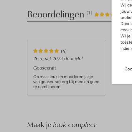
Wij ge
Beoordelingen
jouw v
(1)
1
5
5
/5
profie
Door o
Sterren
cooki
Wil je
toeste
indie
5
(5)
S
26 maart 2023
door Mol
t
Goosecraft
Coo
e
Op maat leuk en mooi leren jasje
van goosecraft erg blij mee en goed
r
te combineren.
r
e
n
Maak je
look compleet