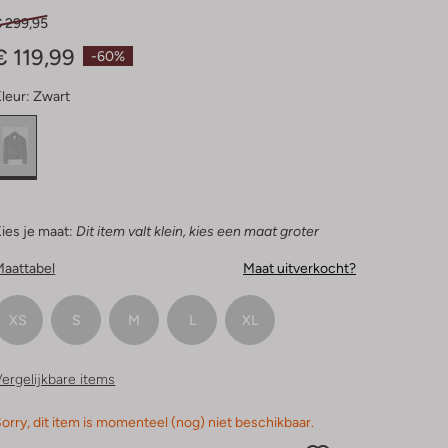
Sterren
€ 299,95
€ 119,99
-60%
leur:
Zwart
ies je maat:
Dit item valt klein, kies een maat groter
Maattabel
Maat uitverkocht?
XS
S
M
L
XL
ergelijkbare items
orry, dit item is momenteel (nog) niet beschikbaar.