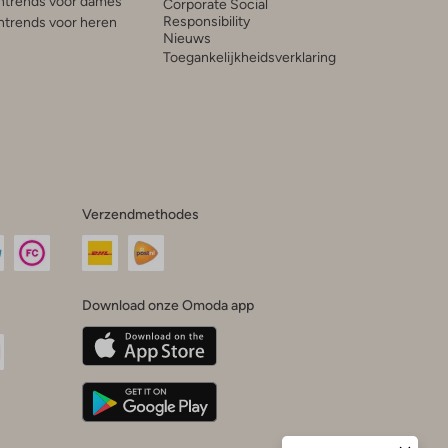
trends voor dames
Corporate Social
Responsibility
trends voor heren
Nieuws
Toegankelijkheidsverklaring
Verzendmethodes
Download onze Omoda app
oda
n
uTube