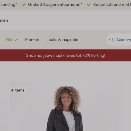
erzending*
Gratis 30 dagen retourneren*
Betaal achteraf met 
eren
Nieuw
Merken
Looks & inspiratie
Shop nu:
jouw must-haves tot 70% korting!
4 items