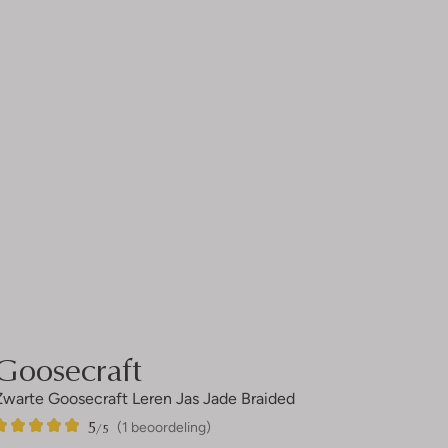
Goosecraft
Zwarte Goosecraft Leren Jas Jade Braided
5
1
5
/5
(1 beoordeling)