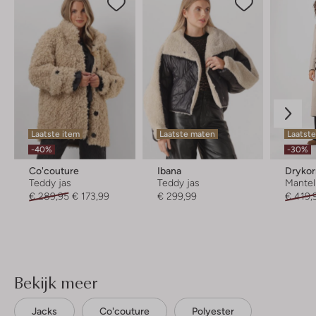
Laatste item
Laatste maten
Laatste
-40%
-30%
Co'couture
Ibana
Dryko
Teddy jas
Teddy jas
Mantel
€ 289,95
€ 173,99
€ 299,99
€ 419,
Bekijk meer
Jacks
Co'couture
Polyester