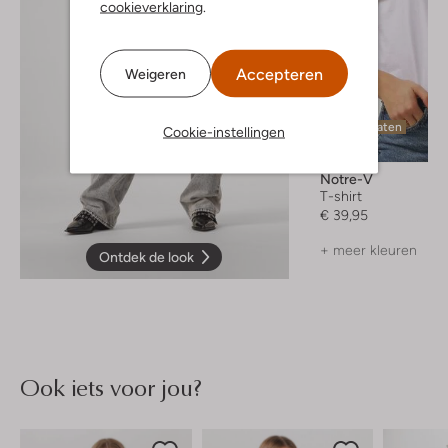
cookieverklaring
.
Accepteren
Weigeren
Laatste maten
Cookie-instellingen
Notre-V
T-shirt
€ 39,95
+ meer kleuren
Ontdek de look
Ook iets voor jou?