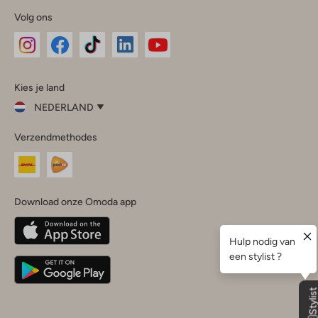
Volg ons
Omoda
Omoda
Omoda
Omoda
Omoda
Kies je land
Instagram
Facebook
TikTok
LinkedIn
YouTube
NEDERLAND
Kies
Verzendmethodes
je
Sluit
land
Nederland
België
(Nederlands)
Download onze Omoda app
Belgique
(Français)
Deutschland