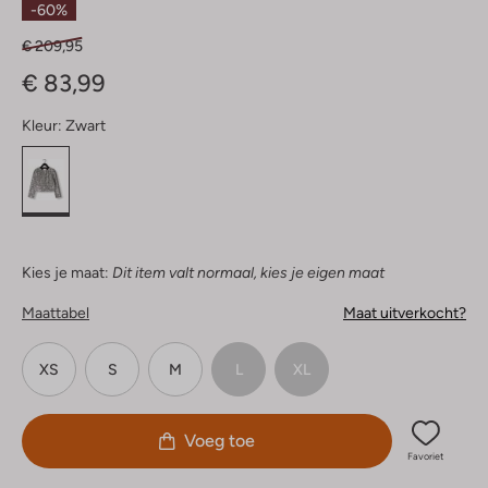
-60%
€ 209,95
€ 83,99
Kleur:
Zwart
Kies je maat:
Dit item valt normaal, kies je eigen maat
Maattabel
Maat uitverkocht?
XS
S
M
L
XL
Voeg toe
Favoriet