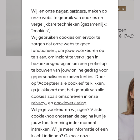
Laatste items
Wij, en onze
negen partners
, maken op
-50%
onze website gebruik van cookies en
vergelijkbare technieken (gezamenlijk:
Toral
Hoge laarzen
"cookies").
€ 349,95
€ 174,99
Wij gebruiken cookies om ervoor te
zorgen dat onze website goed
Ontdek de look
functioneert, om jouw voorkeuren op
te slaan, om inzicht te verkrijgen in
bezoekersgedrag en om een profiel op
te bouwen van jouw online gedrag voor
gepersonaliseerde advertenties. Door
op "Accepteer alle cookies" te klikken,
ga je akkoord met het gebruik van alle
cookies zoals omschreven in onze
privacy-
en
cookieverklaring
.
Wil je je voorkeuren wijzigen? Via de
cookieknop onderaan de pagina kun je
jouw toestemming ieder moment
intrekken. Wil je meer informatie of een
klacht indienen? Ga naar onze