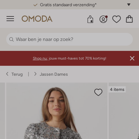
Gratis standaard verzending*
Menu
Shop nu:
jouw must-haves tot 70% korting!
Terug
Jassen Dames
4 items