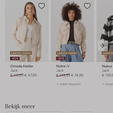
Laatste maten
Laatste maten
Laatste
-60%
-50%
Omoda Atelier
Notre-V
Nukus
Jack
Jack
Jack
€ 119,99
€ 47,99
€ 149,99
€ 74,99
€ 139,
+ meer kleuren
+ meer
Bekijk meer