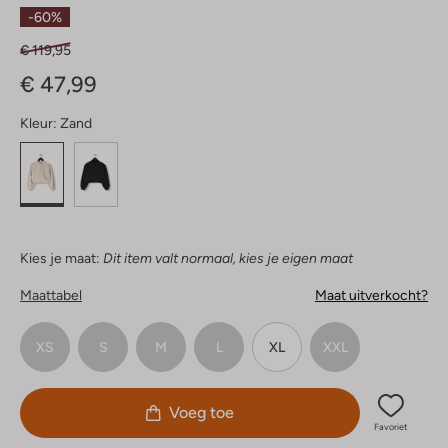
Sterren
-60%
€ 119,95
€ 47,99
Kleur:
Zand
Kies je maat:
Dit item valt normaal, kies je eigen maat
Maattabel
Maat uitverkocht?
XS
S
M
L
XL
XXL
Voeg toe
Favoriet