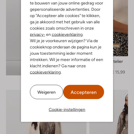
te bouwen van jouw online gedrag voor
gepersonaliseerde advertenties. Door
op "Accepteer alle cookies" te klikken,
ga je akkoord met het gebruik van alle
cookies zoals omschreven in onze
privacy-
en
cookieverklaring
.
Wil je je voorkeuren wijzigen? Via de
Laatste items
cookieknop onderaan de pagina kun je
-60%
jouw toestemming ieder moment
intrekken. Wil je meer informatie of een
Omoda Atelier
klacht indienen? Ga naar onze
Top
Ontdek de look
cookieverklaring
.
€ 39,95
€ 15,99
Accepteren
Weigeren
Cookie-instellingen