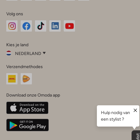
Volg ons
Omoda
Omoda
Omoda
Omoda
Omoda
Kies je land
Instagram
Facebook
TikTok
LinkedIn
YouTube
NEDERLAND
Kies
Verzendmethodes
je
Sluit
land
Nederland
België
(Nederlands)
Download onze Omoda app
Belgique
(Français)
Deutschland