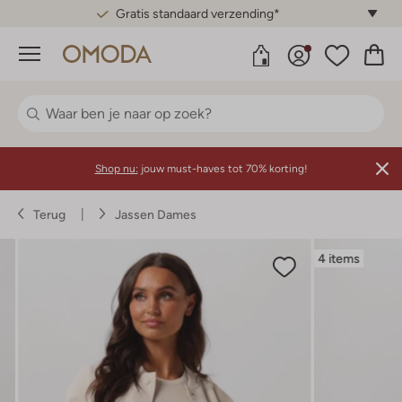
Gratis standaard verzending*
Menu
Shop nu:
jouw must-haves tot 70% korting!
Terug
Jassen Dames
4 items