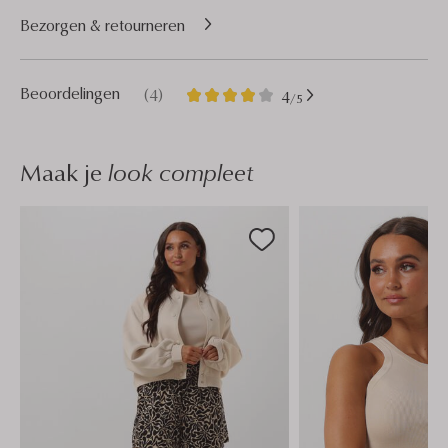
Bezorgen & retourneren
4
4
Beoordelingen
(4)
4
/5
Sterren
Maak je
look compleet