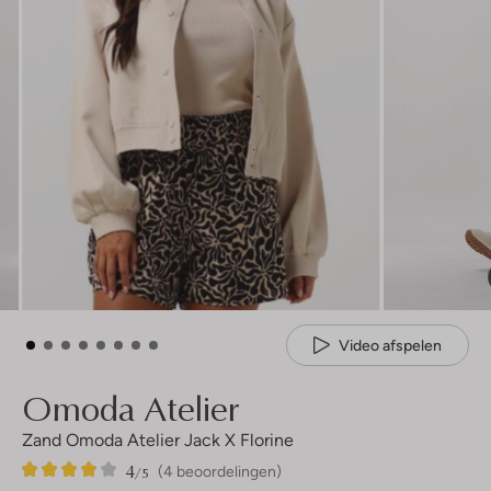
Video afspelen
Omoda Atelier
Zand Omoda Atelier Jack X Florine
4
4
4
/5
(4 beoordelingen)