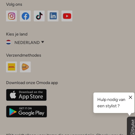
Volg ons
Omoda
Omoda
Omoda
Omoda
Omoda
Kies je land
Instagram
Facebook
TikTok
LinkedIn
YouTube
NEDERLAND
Kies
Verzendmethodes
je
Sluit
land
Nederland
België
(Nederlands)
Download onze Omoda app
Belgique
(Français)
Deutschland