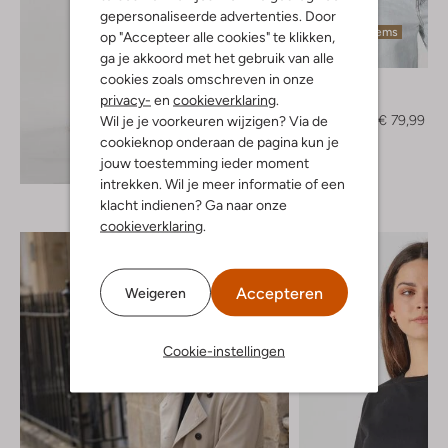
gepersonaliseerde advertenties. Door
Laatste items
op "Accepteer alle cookies" te klikken,
-50%
ga je akkoord met het gebruik van alle
cookies zoals omschreven in onze
Drykorn
privacy-
en
cookieverklaring
.
Trui
€ 159,99
€ 79,99
Wil je je voorkeuren wijzigen? Via de
cookieknop onderaan de pagina kun je
Ontdek de look
jouw toestemming ieder moment
intrekken. Wil je meer informatie of een
klacht indienen? Ga naar onze
cookieverklaring
.
Accepteren
Weigeren
Cookie-instellingen