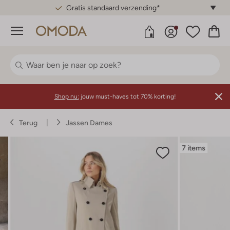
Gratis standaard verzending*
Menu
Shop nu:
jouw must-haves tot 70% korting!
Terug
Jassen Dames
7 items