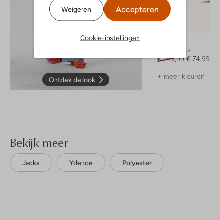
Accepteren
Weigeren
-50%
Cookie-instellingen
Notre-V
Slingbacks
€ 149,99
€ 74,99
+ meer kleuren
Ontdek de look
Bekijk meer
Jacks
Ydence
Polyester