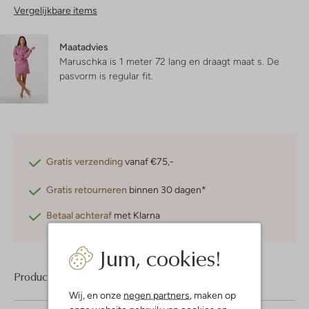
Vergelijkbare items
Maatadvies
Maruschka is 1 meter 72 lang en draagt maat s.
De
pasvorm is
regular fit
.
Gratis verzending
vanaf €75,-
Gratis retourneren
binnen 30 dagen*
Betaal achteraf
met Klarna
Jum, cookies!
Product informatie
Wij, en onze
negen partners
, maken op