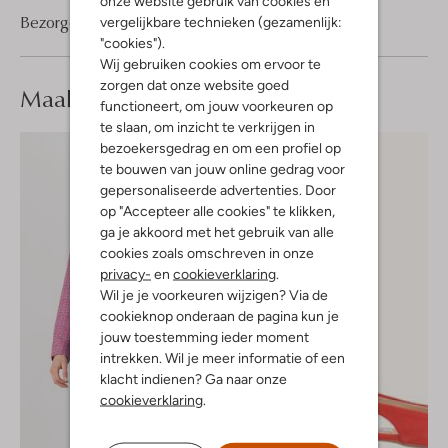
onze website gebruik van cookies en
Bezorgen & retourneren
vergelijkbare technieken (gezamenlijk:
"cookies").
Wij gebruiken cookies om ervoor te
zorgen dat onze website goed
Maak je
look compleet
functioneert, om jouw voorkeuren op
te slaan, om inzicht te verkrijgen in
bezoekersgedrag en om een profiel op
te bouwen van jouw online gedrag voor
gepersonaliseerde advertenties. Door
op "Accepteer alle cookies" te klikken,
ga je akkoord met het gebruik van alle
cookies zoals omschreven in onze
privacy-
en
cookieverklaring
.
Wil je je voorkeuren wijzigen? Via de
cookieknop onderaan de pagina kun je
jouw toestemming ieder moment
intrekken. Wil je meer informatie of een
klacht indienen? Ga naar onze
cookieverklaring
.