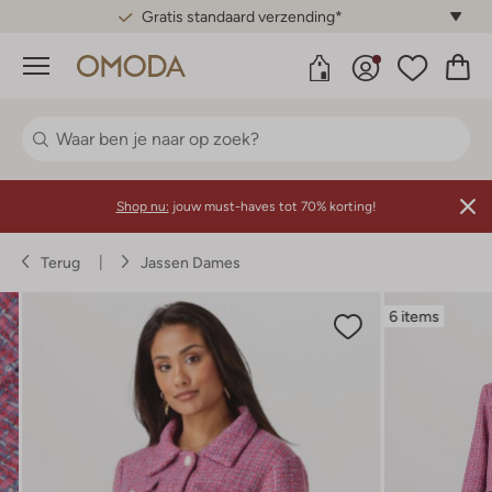
Gratis standaard verzending*
Menu
Shop nu:
jouw must-haves tot 70% korting!
Terug
Jassen Dames
6 items