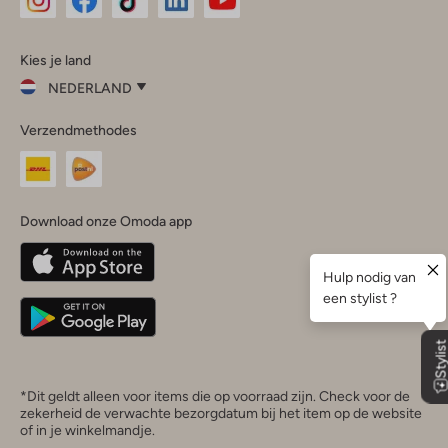
Omoda
Omoda
Omoda
Omoda
Omoda
Kies je land
Instagram
Facebook
TikTok
LinkedIn
YouTube
NEDERLAND
Kies
Verzendmethodes
je
Sluit
land
Nederland
België
(Nederlands)
Download onze Omoda app
Belgique
(Français)
Deutschland
*Dit geldt alleen voor items die op voorraad zijn. Check voor de
zekerheid de verwachte bezorgdatum bij het item op de website
of in je winkelmandje.