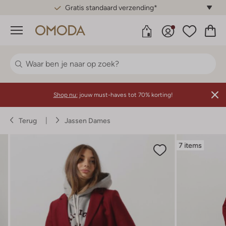
Gratis standaard verzending*
Menu
Shop nu:
jouw must-haves tot 70% korting!
Terug
Jassen Dames
7 items