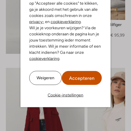
op "Accepteer alle cookies" te klikken,
ga je akkoord met het gebruik van alle
Laatste items
cookies zoals omschreven in onze
-40%
privacy-
en
cookieverklaring
.
Tommy Hilfiger
Wil je je voorkeuren wijzigen? Via de
Sweater
cookieknop onderaan de pagina kun je
€ 159,95
€ 95,99
jouw toestemming ieder moment
intrekken. Wil je meer informatie of een
Ontdek de look
klacht indienen? Ga naar onze
cookieverklaring
.
Accepteren
Weigeren
Cookie-instellingen