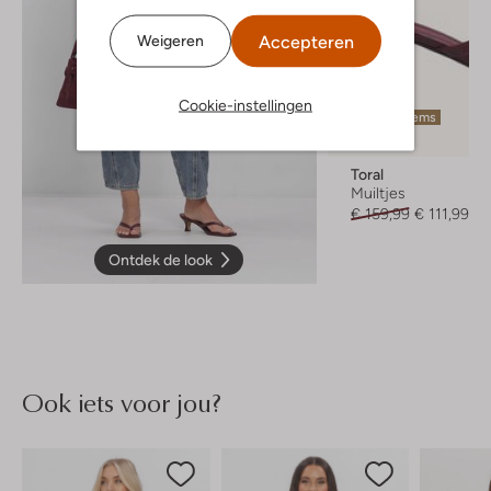
Accepteren
Weigeren
Cookie-instellingen
Laatste items
-30%
Toral
Muiltjes
€ 159,99
€ 111,99
Ontdek de look
Ook iets voor jou?