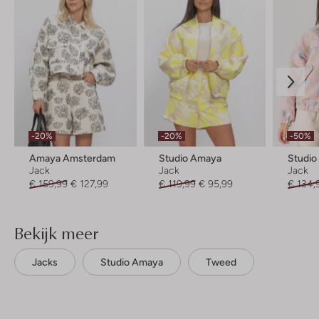
-20%
-20%
-50%
Amaya Amsterdam
Studio Amaya
Studi
Jack
Jack
Jack
€ 159,99
€ 127,99
€ 119,99
€ 95,99
€ 134,
Bekijk meer
Jacks
Studio Amaya
Tweed