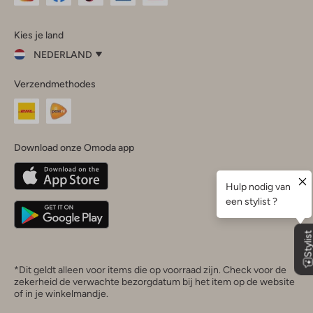
Omoda
Omoda
Omoda
Omoda
Omoda
Kies je land
Instagram
Facebook
TikTok
LinkedIn
YouTube
NEDERLAND
Kies
Verzendmethodes
je
Sluit
land
Nederland
België
(Nederlands)
Download onze Omoda app
Belgique
(Français)
Deutschland
*Dit geldt alleen voor items die op voorraad zijn. Check voor de
zekerheid de verwachte bezorgdatum bij het item op de website
of in je winkelmandje.