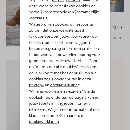
Laatste items
onze website gebruik van cookies en
-20%
vergelijkbare technieken (gezamenlijk:
Notre-V
"cookies").
Top
Wij gebruiken cookies om ervoor te
€ 29,99
€ 23,99
zorgen dat onze website goed
functioneert, om jouw voorkeuren op
+ meer kleuren
Ontdek de look
te slaan, om inzicht te verkrijgen in
bezoekersgedrag en om een profiel op
te bouwen van jouw online gedrag voor
gepersonaliseerde advertenties. Door
op "Accepteer alle cookies" te klikken,
ga je akkoord met het gebruik van alle
cookies zoals omschreven in onze
privacy-
en
cookieverklaring
.
Wil je je voorkeuren wijzigen? Via de
cookieknop onderaan de pagina kun je
jouw toestemming ieder moment
intrekken. Wil je meer informatie of een
klacht indienen? Ga naar onze
cookieverklaring
.