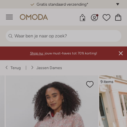
Gratis standaard verzending*
Menu
Shop nu:
jouw must-haves tot 70% korting!
Terug
Jassen Dames
9 items