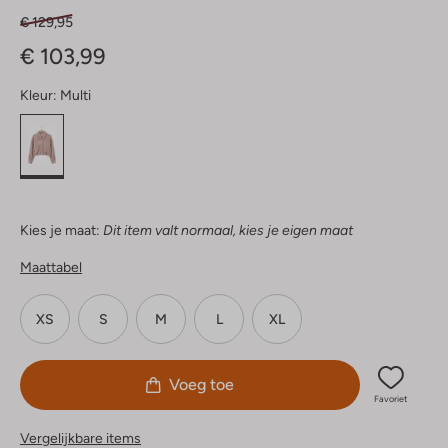
€ 129,95
€ 103,99
Kleur:
Multi
Kies je maat:
Dit item valt normaal, kies je eigen maat
Maattabel
XS
S
M
L
XL
Voeg toe
Favoriet
Vergelijkbare items