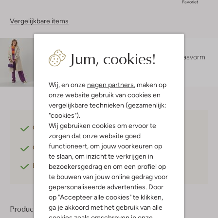
Favoriet
Vergelijkbare items
Maatadvies
Jum, cookies!
Lara is 1 meter 76 lang en draagt maat S.
De pasvorm
is
losvallend
.
Wij, en onze
negen partners
, maken op
onze website gebruik van cookies en
vergelijkbare technieken (gezamenlijk:
"cookies").
Wij gebruiken cookies om ervoor te
Gratis verzending
vanaf €75,-
zorgen dat onze website goed
functioneert, om jouw voorkeuren op
Gratis retourneren
binnen 30 dagen*
te slaan, om inzicht te verkrijgen in
Betaal achteraf
met Klarna
bezoekersgedrag en om een profiel op
te bouwen van jouw online gedrag voor
gepersonaliseerde advertenties. Door
op "Accepteer alle cookies" te klikken,
ga je akkoord met het gebruik van alle
Product informatie
cookies zoals omschreven in onze