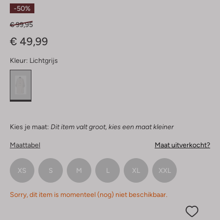
Sterren
-50%
€ 99,95
€ 49,99
Kleur:
Lichtgrijs
Kies je maat:
Dit item valt groot, kies een maat kleiner
Maattabel
Maat uitverkocht?
XS
S
M
L
XL
XXL
Sorry, dit item is momenteel (nog) niet beschikbaar.