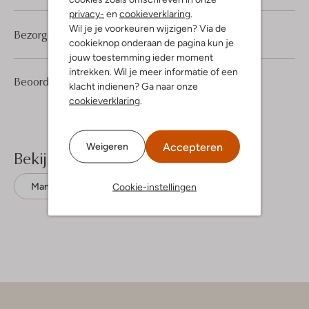
privacy-
en
cookieverklaring
.
Wil je je voorkeuren wijzigen? Via de
Bezorgen & retourneren
cookieknop onderaan de pagina kun je
jouw toestemming ieder moment
intrekken. Wil je meer informatie of een
1
3
Beoordelingen
(1)
3
/5
klacht indienen? Ga naar onze
Sterren
cookieverklaring
.
Accepteren
Weigeren
Bekijk meer
Cookie-instellingen
Mantels
Ydence
Polyester