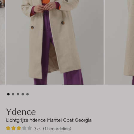
Ydence
Lichtgrijze Ydence Mantel Coat Georgia
3
1
3
/5
(1 beoordeling)