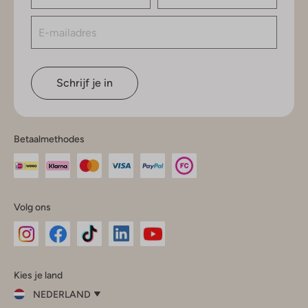
Schrijf je in
Betaalmethodes
Volg ons
Omoda
Omoda
Omoda
Omoda
Omoda
Kies je land
Instagram
Facebook
TikTok
LinkedIn
YouTube
NEDERLAND