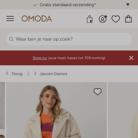
Gratis standaard verzending*
Menu
Shop nu:
jouw must-haves tot 70% korting!
Terug
Jassen Dames