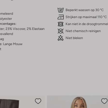
Beperkt wassen op 30 °C
meleerd
Strijken op maximaal 110 °C
olyester
ercentages:
Kan niet in de droogtromme
er; 23% Viscose; 2% Elastaan
Niet chemisch reinigen
osvallend
Niet bleken
aag
e:
Lange Mouw
t