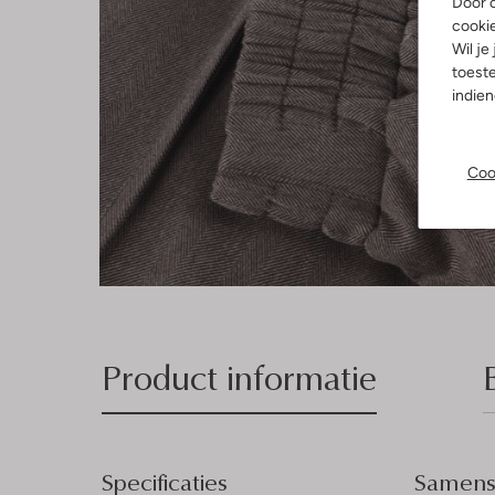
Door o
cooki
Wil je
toeste
indie
Coo
Product informatie
Specificaties
Samenst