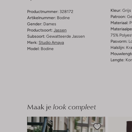
Kleur:
Grijs
Productnummer:
328172
Patroon:
Ge
Artikelnummer:
Bodine
Materiaal:
P
Gender:
Dames
Materiaalp
Productsoort:
Jassen
75% Polyest
Subsoort:
Gewatteerde Jassen
Pasvorm:
L
Merk:
Studio Amaya
Halslijn:
Kr
Model:
Bodine
Mouwlengt
Lengte:
Kor
Maak je
look compleet