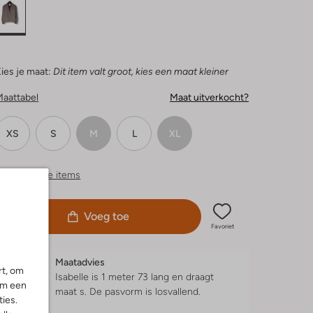
ies je maat:
Dit item valt groot, kies een maat kleiner
Maattabel
Maat uitverkocht?
XS
S
M
L
XL
ergelijkbare items
Voeg toe
Favoriet
Maatadvies
rt, om
Isabelle is 1 meter 73 lang en draagt
om een
maat s.
De pasvorm is
losvallend
.
ies.