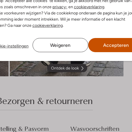
p "Accepteer alle cookies" te klikken, ga je akkoord met het gebruik van 
es zoals omschreven in onze
privacy-
en
cookieverklaring
.
 je voorkeuren wijzigen? Via de cookieknop onderaan de pagina kun je j
mming ieder moment intrekken. Wil je meer informatie of een klacht
nen? Ga naar onze
cookieverklaring
.
Weigeren
Accepteren
kie-instellingen
Ontdek de look
Bezorgen & retourneren
elling & Pasvorm
Wasvoorschriften