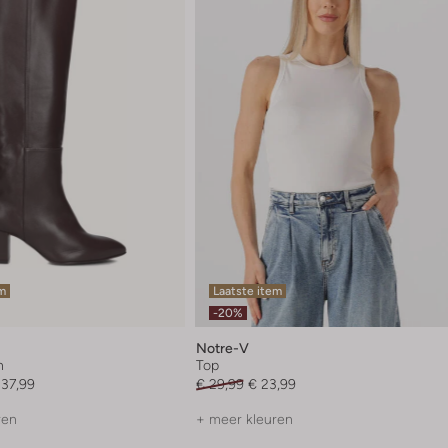
em
Laatste item
-20%
Notre-V
n
Top
237,99
€ 29,99
€ 23,99
ren
+ meer kleuren