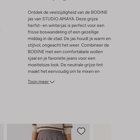
Ontdek de veelzijdigheid van de BODINE
jas van STUDIO AMAYA. Deze grijze
herfst- en winterjas is perfect voor een
l
frisse boswandeling of een gezellige
middag in de stad. De jas houdt je warm en
stijlvol, ongeacht het weer. Combineer de
BODINE met een comfortabele wollen
sjaal en je favoriete jeans voor een
moeiteloze look. De neutrale grijze tint
maakt het eenvoudig om te mixen en
matchen met andere herfst- en
Toon meer
winterkleuren. Of je nu op pad gaat voor
een koffiedate of een dagje shoppen, deze
jas is jouw ideale metgezel voor de
koudere maanden.