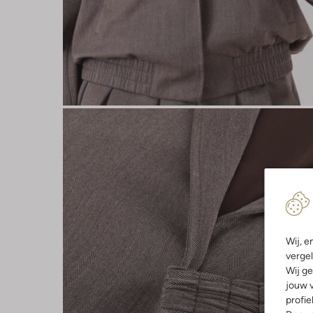
Wij, e
vergel
Wij ge
jouw v
profie