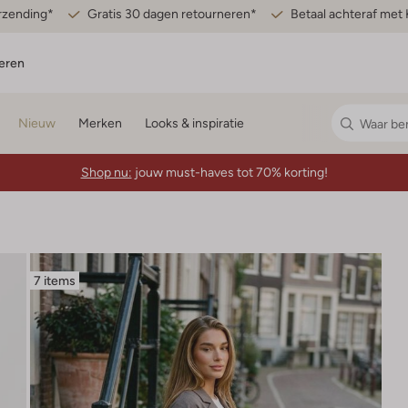
erzending*
Gratis 30 dagen retourneren*
Betaal achteraf met 
eren
Nieuw
Merken
Looks & inspiratie
Shop nu:
jouw must-haves tot 70% korting!
7 items