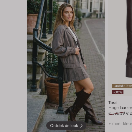
Laatste it
-30%
Toral
Hoge laarze
€ 339,99
€ 
+ meer kleu
Ontdek de look