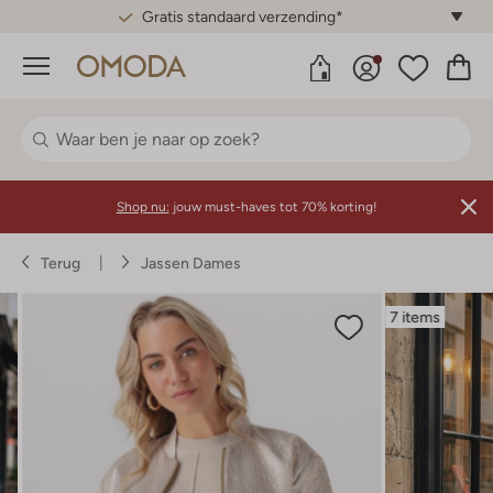
Gratis standaard verzending*
Menu
Shop nu:
jouw must-haves tot 70% korting!
Terug
Jassen Dames
7 items