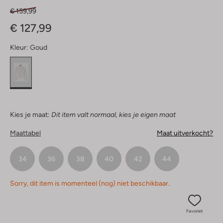
€ 159,99
€ 127,99
Kleur:
Goud
Kies je maat:
Dit item valt normaal, kies je eigen maat
Maattabel
Maat uitverkocht?
34
36
38
40
42
44
Sorry, dit item is momenteel (nog) niet beschikbaar.
Favoriet