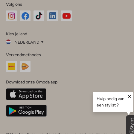
Volg ons
Omoda
Omoda
Omoda
Omoda
Omoda
Kies je land
Instagram
Facebook
TikTok
LinkedIn
YouTube
NEDERLAND
Kies
Verzendmethodes
je
Sluit
land
Nederland
België
(Nederlands)
Download onze Omoda app
Belgique
(Français)
Deutschland