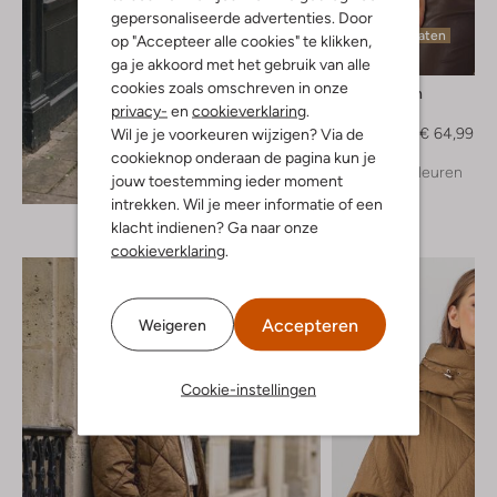
gepersonaliseerde advertenties. Door
Laatste maten
op "Accepteer alle cookies" te klikken,
-50%
ga je akkoord met het gebruik van alle
cookies zoals omschreven in onze
Est'seven
privacy-
en
cookieverklaring
.
Trui
€ 129,99
€ 64,99
Wil je je voorkeuren wijzigen? Via de
cookieknop onderaan de pagina kun je
+ meer kleuren
Ontdek de look
jouw toestemming ieder moment
intrekken. Wil je meer informatie of een
klacht indienen? Ga naar onze
cookieverklaring
.
Accepteren
Weigeren
Cookie-instellingen