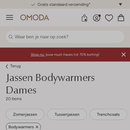
Gratis standaard verzending*
Menu
Shop nu:
jouw must-haves tot 70% korting!
Terug
Jassen Bodywarmers
Dames
20 items
Zomerjassen
Tussenjassen
Trenchcoats
Bodywarmers