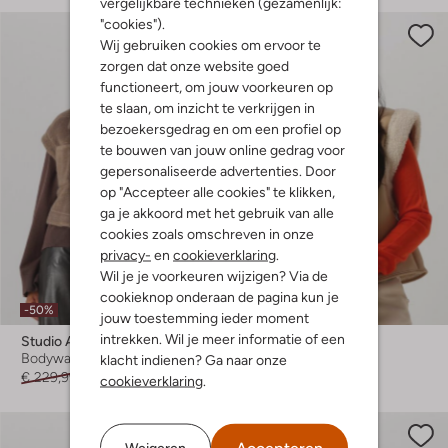
vergelijkbare technieken (gezamenlijk:
"cookies").
Wij gebruiken cookies om ervoor te
zorgen dat onze website goed
functioneert, om jouw voorkeuren op
te slaan, om inzicht te verkrijgen in
bezoekersgedrag en om een profiel op
te bouwen van jouw online gedrag voor
gepersonaliseerde advertenties. Door
op "Accepteer alle cookies" te klikken,
ga je akkoord met het gebruik van alle
cookies zoals omschreven in onze
privacy-
en
cookieverklaring
.
Wil je je voorkeuren wijzigen? Via de
Laatste maten
cookieknop onderaan de pagina kun je
-50%
-60%
jouw toestemming ieder moment
intrekken. Wil je meer informatie of een
Studio Ar
Another Label
Bodywarmer
Bodywarmer
klacht indienen? Ga naar onze
€ 229,99
€ 114,99
€ 119,95
€ 47,99
cookieverklaring
.
Weigeren