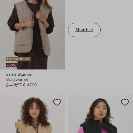
Shop hier
Laatste items
-60%
Esmé Studios
Bodywarmer
€ 119,95
€ 47,99