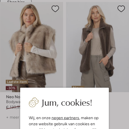
Shop hier
Laatste item
Nieuw
-30%
Neo Noir
Withblack
Jum, cookies!
Bodywarmer
Bodywarmer
€ 139,99
€ 97,99
€ 79,99
+ meer kleuren
+ meer kleuren
Wij, en onze
negen partners
, maken op
onze website gebruik van cookies en