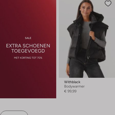
Withblack
Bodywarmer
€ 99,99