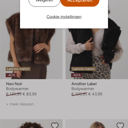
Accepteren
Cookie-instellingen
Laatste maten
Laatste maten
-40%
-60%
Neo Noir
Another Label
Bodywarmer
Bodywarmer
€ 139,99
€ 83,99
€ 109,95
€ 43,99
+ meer kleuren