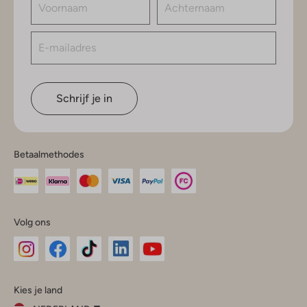
Schrijf je in
Betaalmethodes
Volg ons
Omoda
Omoda
Omoda
Omoda
Omoda
Kies je land
Instagram
Facebook
TikTok
LinkedIn
YouTube