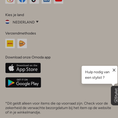
Omoda
Omoda
Omoda
Omoda
Omoda
Kies je land
Instagram
Facebook
TikTok
LinkedIn
YouTube
NEDERLAND
Kies
Verzendmethodes
je
Sluit
land
Nederland
België
(Nederlands)
Download onze Omoda app
Belgique
(Français)
Deutschland
*Dit geldt alleen voor items die op voorraad zijn. Check voor de
zekerheid de verwachte bezorgdatum bij het item op de website
of in je winkelmandje.