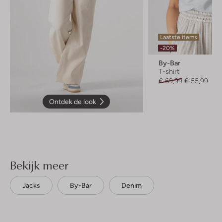
Laatste items
-20%
By-Bar
T-shirt
€ 69,99
€ 55,99
Ontdek de look
Bekijk meer
Jacks
By-Bar
Denim