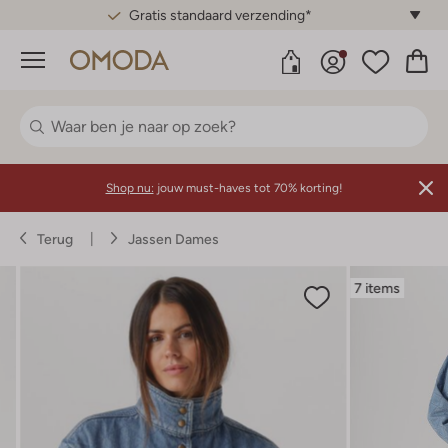
Gratis standaard verzending*
Menu
Shop nu:
jouw must-haves tot 70% korting!
Terug
Jassen Dames
7 items