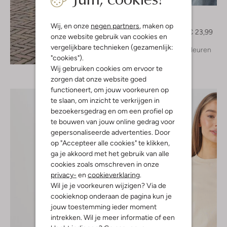
Notre-V
Top
Wij, en onze
negen partners
, maken op
€ 29,99
€ 23,99
onze website gebruik van cookies en
vergelijkbare technieken (gezamenlijk:
+ meer kleuren
Ontdek de look
"cookies").
Wij gebruiken cookies om ervoor te
zorgen dat onze website goed
functioneert, om jouw voorkeuren op
te slaan, om inzicht te verkrijgen in
bezoekersgedrag en om een profiel op
te bouwen van jouw online gedrag voor
gepersonaliseerde advertenties. Door
op "Accepteer alle cookies" te klikken,
ga je akkoord met het gebruik van alle
cookies zoals omschreven in onze
privacy-
en
cookieverklaring
.
Wil je je voorkeuren wijzigen? Via de
cookieknop onderaan de pagina kun je
jouw toestemming ieder moment
intrekken. Wil je meer informatie of een