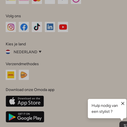
Volg ons
Omoda
Omoda
Omoda
Omoda
Omoda
Kies je land
Instagram
Facebook
TikTok
LinkedIn
YouTube
NEDERLAND
Kies
Verzendmethodes
je
Sluit
land
Nederland
België
(Nederlands)
Download onze Omoda app
Belgique
(Français)
Deutschland