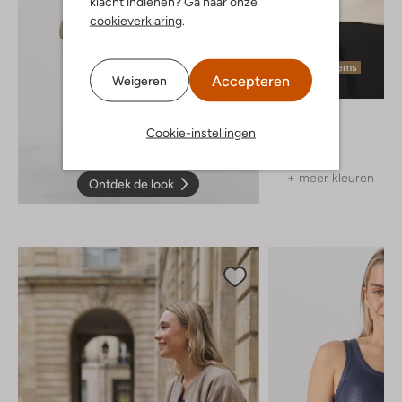
klacht indienen? Ga naar onze
cookieverklaring
.
Laatste items
Accepteren
Weigeren
Y.a.s.
Top
Cookie-instellingen
€ 39,99
+ meer kleuren
Ontdek de look