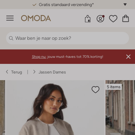
Gratis standaard verzending*
Menu
Shop nu:
jouw must-haves tot 70% korting!
Terug
Jassen Dames
5 items