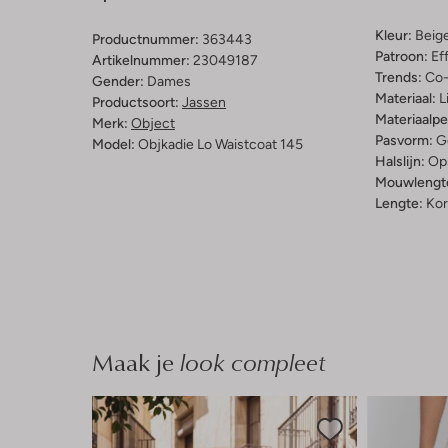
Kleur:
Beig
Productnummer:
363443
Patroon:
Ef
Artikelnummer:
23049187
Trends:
Co-
Gender:
Dames
Materiaal:
L
Productsoort:
Jassen
Materiaalp
Merk:
Object
Pasvorm:
G
Model:
Objkadie Lo Waistcoat 145
Halslijn:
Op
Mouwlengt
Lengte:
Kor
Maak je
look compleet