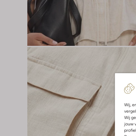
Wij, e
vergel
Wij ge
jouw v
profie