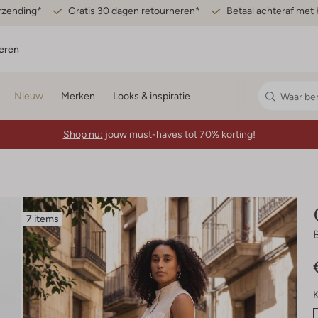
erzending*
Gratis 30 dagen retourneren*
Betaal achteraf met 
eren
Nieuw
Merken
Looks & inspiratie
Shop nu:
jouw must-haves tot 70% korting!
7 items
K