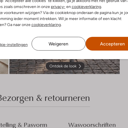
p "Accepteer alle cookies" te klikken, ga je akkoord met het gebruik van 
es zoals omschreven in onze
privacy-
en
cookieverklaring
.
 je voorkeuren wijzigen? Via de cookieknop onderaan de pagina kun je j
mming ieder moment intrekken. Wil je meer informatie of een klacht
nen? Ga naar onze
cookieverklaring
.
Weigeren
Accepteren
kie-instellingen
Ontdek de look
Bezorgen & retourneren
elling & Pasvorm
Wasvoorschriften