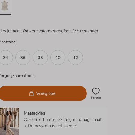
ies je maat:
Dit item valt normaal, kies je eigen maat
Maattabel
34
36
38
40
42
ergelijkbare items
Voeg toe
Favoriet
Maatadvies
Coeshi is 1 meter 72 lang en draagt maat
s.
De pasvorm is
getailleerd
.