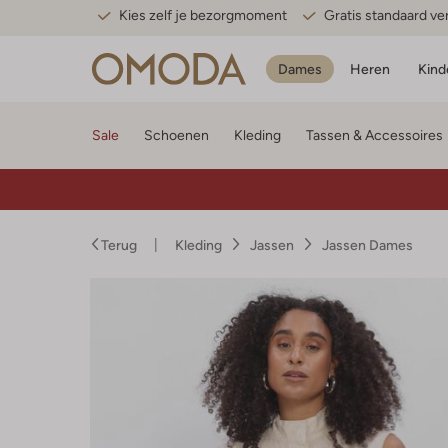
Kies zelf je bezorgmoment
Gratis standaard v
Dames
Heren
Kind
Sale
Schoenen
Kleding
Tassen & Accessoires
Terug
Kleding
Jassen
Jassen Dames