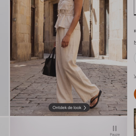
K
V
Ontdek de look
Pauze