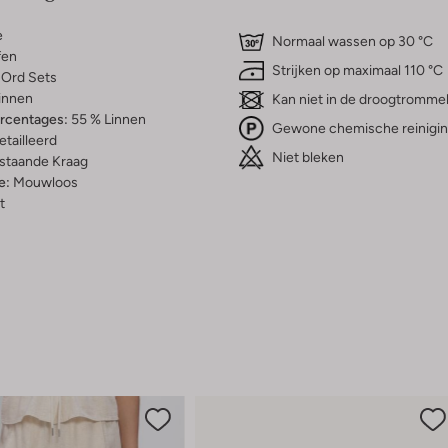
e
Normaal wassen op 30 °C
fen
Strijken op maximaal 110 °C
Ord Sets
innen
Kan niet in de droogtromme
ercentages:
55 % Linnen
Gewone chemische reinigi
etailleerd
Niet bleken
staande Kraag
e:
Mouwloos
t