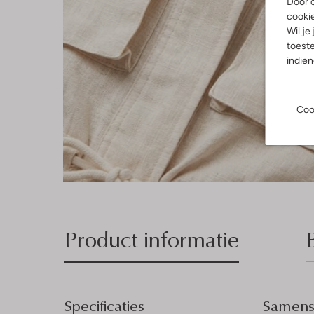
Door o
cooki
Wil je
toeste
indie
Coo
Product informatie
Specificaties
Samenst