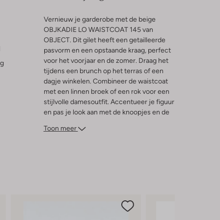
Vernieuw je garderobe met de beige
OBJKADIE LO WAISTCOAT 145 van
OBJECT. Dit gilet heeft een getailleerde
l
pasvorm en een opstaande kraag, perfect
voor het voorjaar en de zomer. Draag het
ng
tijdens een brunch op het terras of een
dagje winkelen. Combineer de waistcoat
met een linnen broek of een rok voor een
stijlvolle damesoutfit. Accentueer je figuur
en pas je look aan met de knoopjes en de
striksluiting. Maak je voorjaars- en
Toon meer
zomeroutfit compleet.