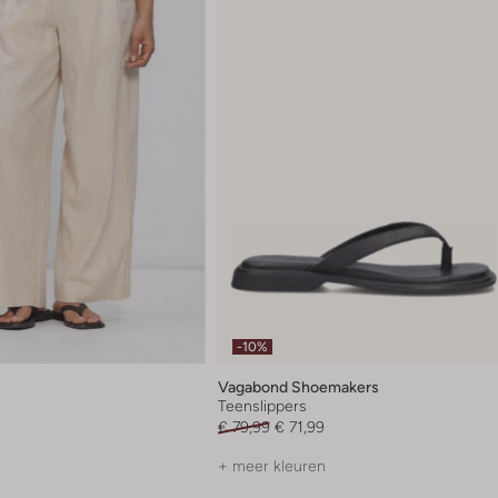
-10%
Vagabond Shoemakers
Teenslippers
€ 79,99
€ 71,99
+ meer kleuren