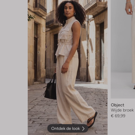
Object
Wijde broek
€ 69,99
Ontdek de look