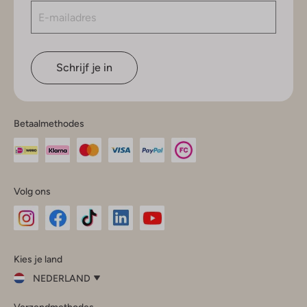
Schrijf je in
Betaalmethodes
Volg ons
Omoda
Omoda
Omoda
Omoda
Omoda
Kies je land
Instagram
Facebook
TikTok
LinkedIn
YouTube
NEDERLAND
Kies