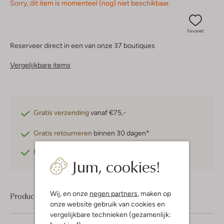
Sorry, dit item is momenteel (nog) niet beschikbaar.
Favoriet
Reserveer direct in een van onze 37 boutiques
Vergelijkbare items
Gratis verzending
vanaf €75,-
Gratis retourneren
binnen 30 dagen*
Betaal achteraf
met Klarna
Jum, cookies!
Wij, en onze
negen partners
, maken op
Product informatie
onze website gebruik van cookies en
vergelijkbare technieken (gezamenlijk: