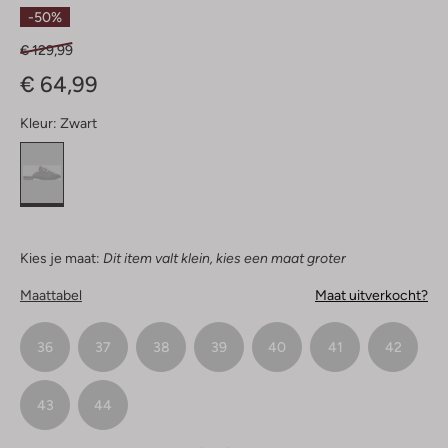
Sterren
-50%
€ 129,99
€ 64,99
Kleur:
Zwart
Kies je maat:
Dit item valt klein, kies een maat groter
Maattabel
Maat uitverkocht?
36
37
38
39
40
41
42
43
44