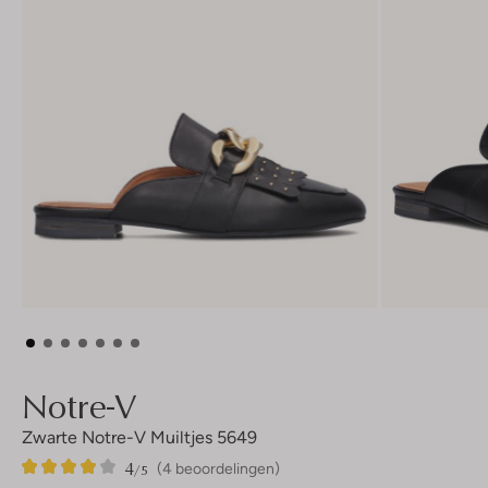
Notre-V
Zwarte Notre-V Muiltjes 5649
4
4
4
/5
(4 beoordelingen)