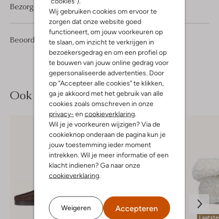
"cookies").
Bezorgen & retourneren
Wij gebruiken cookies om ervoor te
zorgen dat onze website goed
functioneert, om jouw voorkeuren op
4
4
Beoordelingen
(4)
4
te slaan, om inzicht te verkrijgen in
/5
Sterren
bezoekersgedrag en om een profiel op
te bouwen van jouw online gedrag voor
gepersonaliseerde advertenties. Door
op "Accepteer alle cookies" te klikken,
Ook iets voor jou?
ga je akkoord met het gebruik van alle
cookies zoals omschreven in onze
privacy-
en
cookieverklaring
.
Wil je je voorkeuren wijzigen? Via de
cookieknop onderaan de pagina kun je
jouw toestemming ieder moment
intrekken. Wil je meer informatie of een
klacht indienen? Ga naar onze
cookieverklaring
.
Accepteren
Weigeren
Laatst