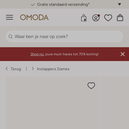
Gratis standaard verzending*
Menu
Shop nu:
jouw must-haves tot 70% korting!
Terug
Instappers Dames