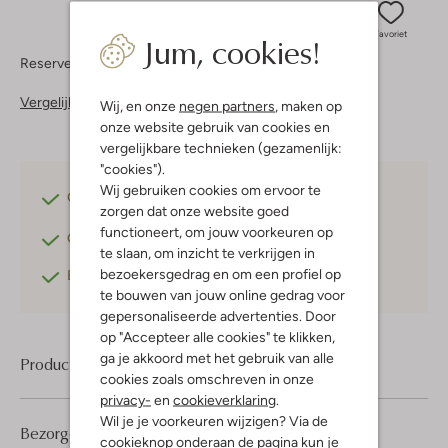
Jum, cookies!
Favoriet
Reserveer direct in een van onze 37 boutiques
Vergelijkbare items
Wij, en onze
negen partners
, maken op
onze website gebruik van cookies en
vergelijkbare technieken (gezamenlijk:
"cookies").
Wij gebruiken cookies om ervoor te
Gratis verzending
vanaf €75,-
zorgen dat onze website goed
functioneert, om jouw voorkeuren op
Gratis retourneren
binnen 30 dagen*
te slaan, om inzicht te verkrijgen in
bezoekersgedrag en om een profiel op
Betaal achteraf
met Klarna
te bouwen van jouw online gedrag voor
gepersonaliseerde advertenties. Door
op "Accepteer alle cookies" te klikken,
ga je akkoord met het gebruik van alle
Product informatie
cookies zoals omschreven in onze
privacy-
en
cookieverklaring
.
Wil je je voorkeuren wijzigen? Via de
Bezorgen & retourneren
cookieknop onderaan de pagina kun je