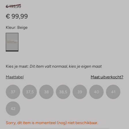
€ 199,99
€ 99,99
Kleur:
Beige
Kies je maat:
Dit item valt normaal, kies je eigen maat
Maattabel
Maat uitverkocht?
37
37,5
38
38,5
39
40
41
42
Sorry, dit item is momenteel (nog) niet beschikbaar.