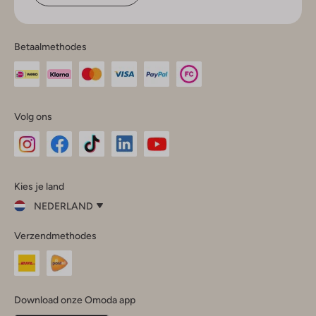
Betaalmethodes
Volg ons
Omoda
Omoda
Omoda
Omoda
Omoda
Kies je land
Instagram
Facebook
TikTok
LinkedIn
YouTube
NEDERLAND
Kies
Verzendmethodes
je
Sluit
land
Nederland
België
(Nederlands)
Download onze Omoda app
Belgique
(Français)