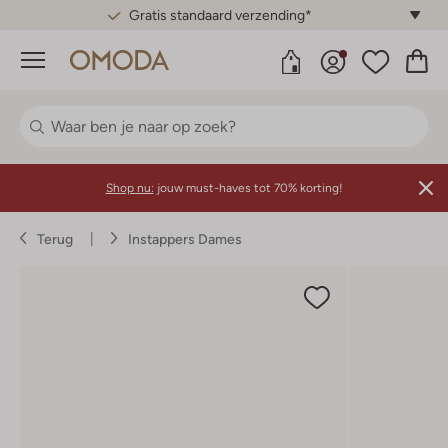
Gratis standaard verzending*
Menu
Shop nu:
jouw must-haves tot 70% korting!
Terug
Instappers Dames