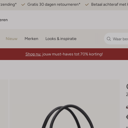
erzending*
Gratis 30 dagen retourneren*
Betaal achteraf met 
eren
Nieuw
Merken
Looks & inspiratie
Shop nu:
jouw must-haves tot 70% korting!