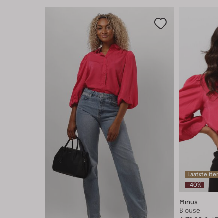
Laatste it
-40%
Minus
Blouse