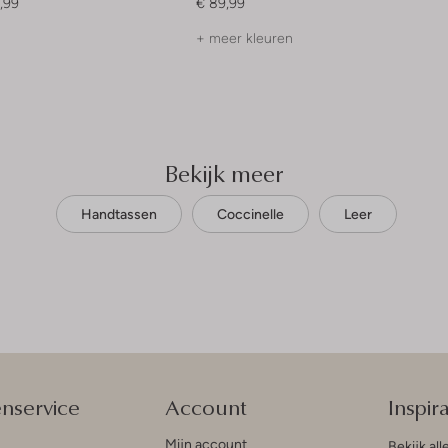
,99
€ 89,99
+ meer kleuren
Bekijk meer
Handtassen
Coccinelle
Leer
enservice
Account
Inspira
Mijn account
Bekijk all