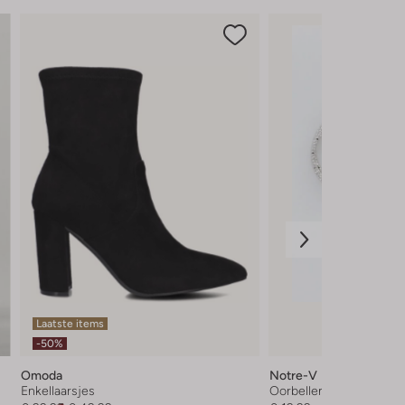
Laatste items
-50%
Omoda
Notre-V
Enkellaarsjes
Oorbellen