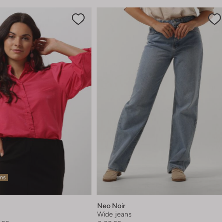
ems
Neo Noir
Wide jeans