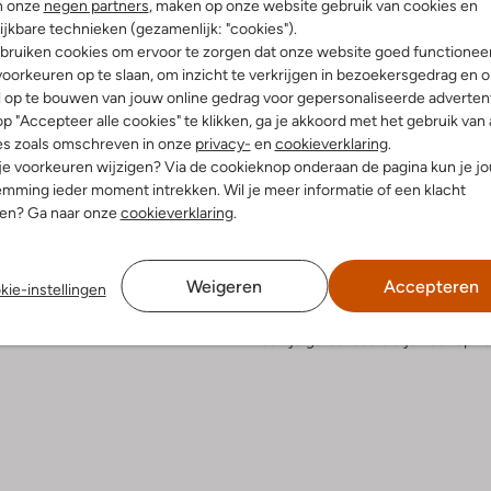
n onze
negen partners
, maken op onze website gebruik van cookies en
ijkbare technieken (gezamenlijk: "cookies").
Bezorgen & retourneren
bruiken cookies om ervoor te zorgen dat onze website goed functionee
oorkeuren op te slaan, om inzicht te verkrijgen in bezoekersgedrag en 
l op te bouwen van jouw online gedrag voor gepersonaliseerde advertent
p "Accepteer alle cookies" te klikken, ga je akkoord met het gebruik van 
es zoals omschreven in onze
privacy-
en
cookieverklaring
.
elling & Pasvorm
Omschrijving
 je voorkeuren wijzigen? Via de cookieknop onderaan de pagina kun je j
mming ieder moment intrekken. Wil je meer informatie of een klacht
t
Maak kennis met de LORD handtas
nen? Ga naar onze
cookieverklaring
.
hoogwaardig leer is een must-hav
uitenkant:
Leer
textiel, waardoor je spullen veili
innenkant:
Textiel
shoppen of een avondje uit. Je ku
:
30 X 12 X 20 Cm
wanneer je het lange hengsel be
Weigeren
Accepteren
kie-instellingen
 hengsel:
Ja
casual jeans en blouse voor een m
toe aan elke outfit en biedt voldo
aan je garderobe die je keer op ke