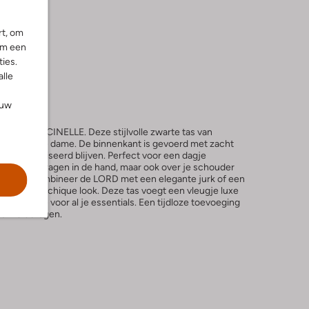
rt, om
om een
ies.
alle
ouw
 van COCCINELLE. Deze stijlvolle zwarte tas van
e voor elke dame. De binnenkant is gevoerd met zacht
g en georganiseerd blijven. Perfect voor een dagje
nt de tas dragen in de hand, maar ook over je schouder
vestigt. Combineer de LORD met een elegante jurk of een
oeiteloze, chique look. Deze tas voegt een vleugje luxe
ende ruimte voor al je essentials. Een tijdloze toevoeging
er zult dragen.