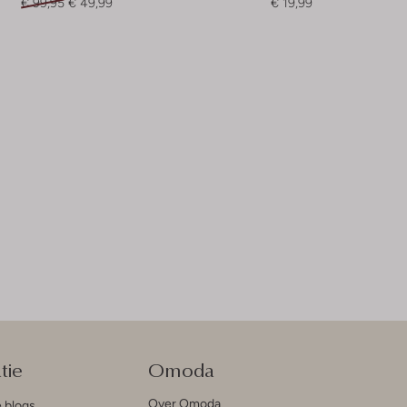
€ 99,95
€ 49,99
€ 19,99
tie
Omoda
Over Omoda
e blogs