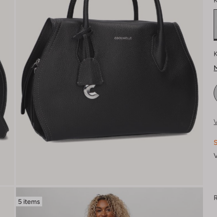
K
K
M
V
S
V
R
5 items