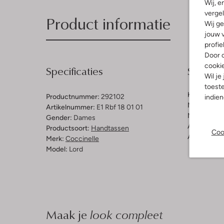
Wij, e
vergel
Product informatie
Wij ge
jouw v
profie
Door o
cooki
Specificaties
Samenst
Wil je
toeste
Kleur:
Zwar
Productnummer:
292102
indie
Materiaal b
Artikelnummer:
E1 Rbf 18 01 01
Materiaal b
Gender:
Dames
Afmetingen
Productsoort:
Handtassen
Coo
Afneembaar
Merk:
Coccinelle
Model:
Lord
Maak je
look compleet