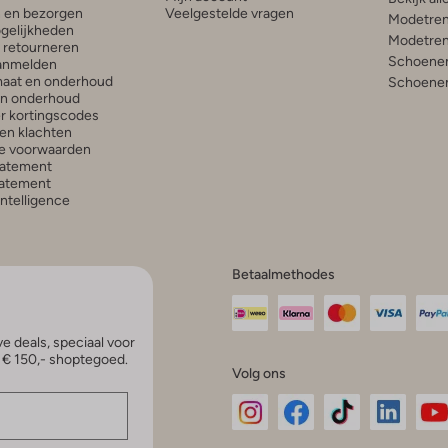
n en bezorgen
Veelgestelde vragen
Modetren
gelijkheden
Modetren
n retourneren
Schoenen
anmelden
aat en onderhoud
Schoenen
en onderhoud
r kortingscodes
en klachten
e voorwaarden
tatement
atement
 Intelligence
Betaalmethodes
e deals, speciaal voor
p € 150,- shoptegoed.
Volg ons
Omoda
Omoda
Omoda
Omoda
Om